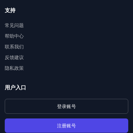
支持
常见问题
帮助中心
联系我们
反馈建议
隐私政策
用户入口
登录账号
注册账号