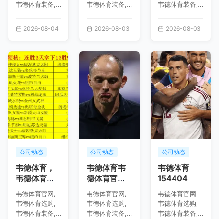
韦德体育装备,
韦德体育装备,
韦德体育装备,
韦德体育推荐,
韦德体育推荐,
韦德体育推荐,
韦德体育优惠,
韦德体育优惠,
韦德体育优惠,
2026-08-04
2026-08-03
2026-08-03
韦德体育
韦德体育，韦德
韦德体育 ，韦
155952 9
体育推荐，
德体育官网，
155648
155648 761
公司动态
公司动态
公司动态
韦德体育，
韦德体育韦
韦德体育
韦德体育优
德体育官网
154404
惠，
突发变动结
韦德体育官网,
韦德体育官网,
韦德体育官网,
155244 6
果已公布
韦德体育选购,
韦德体育选购,
韦德体育选购,
韦德体育装备,
韦德体育装备,
韦德体育装备,