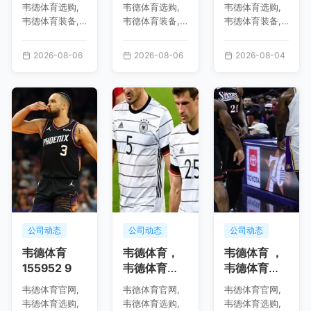
1
59
韦德体育选购,
韦德体育选购,
韦德体育选购,
韦德体育装备,
韦德体育装备,
韦德体育装备,
韦德体育推荐,
韦德体育推荐,
韦德体育推荐,
韦德体育优惠,
韦德体育优惠,
韦德体育优惠,
2026-08-06
2026-08-06
2026-08-04
韦德体育，韦德
韦德体育，韦德
韦德体育，韦德
体育推荐，
体育官网，
体育优惠，
161025 1
161027
155951 59
公司动态
公司动态
公司动态
韦德体育
韦德体育，
韦德体育 ，
155952 9
韦德体育推
韦德体育官
荐，
网，155648
韦德体育官网,
韦德体育官网,
韦德体育官网,
155648
761
韦德体育选购,
韦德体育选购,
韦德体育选购,