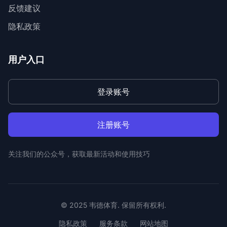
反馈建议
隐私政策
用户入口
登录账号
注册账号
关注我们的公众号，获取最新活动和使用技巧
© 2025 韦德体育. 保留所有权利.
隐私政策
服务条款
网站地图