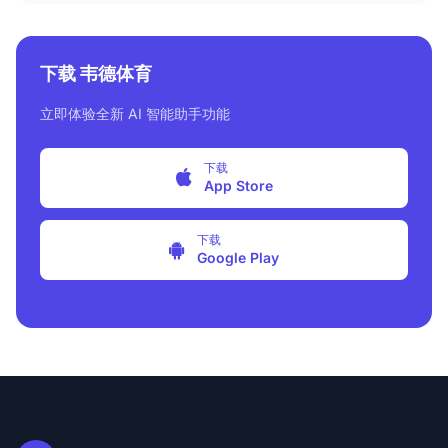
下载 韦德体育
立即体验全新 AI 智能助手功能
下载
App Store
下载
Google Play