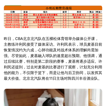
昨日，CBA北京北汽队在五棵松体育馆举办媒体公开课，
主教练许利民接受了媒体采访。许利民表示，球员麦基目前
恢复情况约为六成，心肺功能及对战术体系的理解尚需加
强。尽管如此，麦基融入球队的速度超出预期。他强调，通
过后续比赛，特别是第二阶段的赛事，麦基将逐步适应。许
利民还提到，过去对麦基的比赛进行了观察，计划充分利用
他的能力，不仅限于篮下，而是让他与后卫协同，以发挥其
最大价值。北京北汽队将在11日主场对阵四川丰谷酒业队。