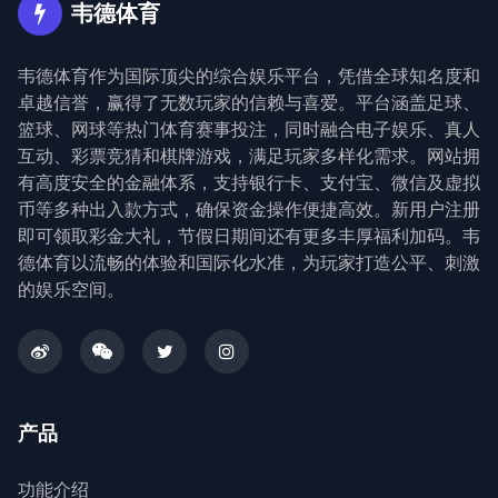
韦德体育
韦德体育作为国际顶尖的综合娱乐平台，凭借全球知名度和
卓越信誉，赢得了无数玩家的信赖与喜爱。平台涵盖足球、
篮球、网球等热门体育赛事投注，同时融合电子娱乐、真人
互动、彩票竞猜和棋牌游戏，满足玩家多样化需求。网站拥
有高度安全的金融体系，支持银行卡、支付宝、微信及虚拟
币等多种出入款方式，确保资金操作便捷高效。新用户注册
即可领取彩金大礼，节假日期间还有更多丰厚福利加码。韦
德体育以流畅的体验和国际化水准，为玩家打造公平、刺激
的娱乐空间。
产品
功能介绍