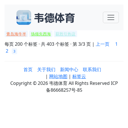
青岛海牛半
场领先西海
获胜引热议
每页 200 个标签 · 共 403 个标签 · 第 3/3 页 |
上一页
1
2
3
首页
关于我们
新闻中心
联系我们
|
网站地图
|
标签云
Copyright © 2026 韦德体育 All Rights Reserved ICP
备86668257号-85