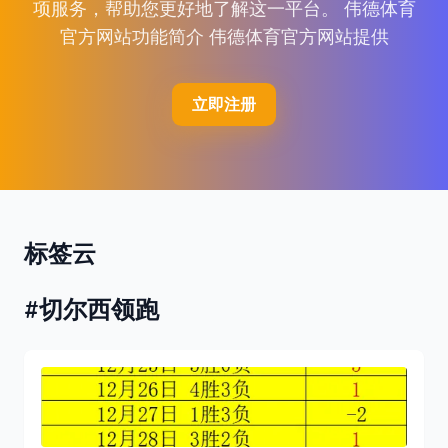
项服务，帮助您更好地了解这一平台。 伟德体育
官方网站功能简介 伟德体育官方网站提供
立即注册
标签云
#切尔西领跑