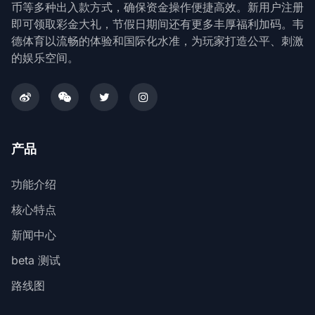
币等多种出入款方式，确保资金操作便捷高效。新用户注册
即可领取彩金大礼，节假日期间还有更多丰厚福利加码。韦
德体育以流畅的体验和国际化水准，为玩家打造公平、刺激
的娱乐空间。
产品
功能介绍
核心特点
新闻中心
beta 测试
路线图