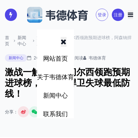
登录
注册
首
新闻
激战一触即发！切尔西领跑预期进球榜，阿森纳捍
页
中心
卫失球最低防线！
网站首页
2026-01-05
842 阅读
韦德体育
新闻中心
激战一触即发！切尔西领跑预期
关于韦德体育
进球榜，阿森纳捍卫失球最低防
线！
新闻中心
分享：
联系我们