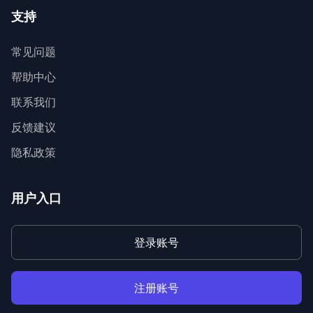
支持
常见问题
帮助中心
联系我们
反馈建议
隐私政策
用户入口
登录账号
注册账号