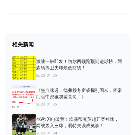
相关新闻
激战一触即发！切尔西领跑预期进球榜，阿
森纳捍卫失球最低防线！
2026-01-05
《焦点速递：德弗赖冬窗或挥别国米，四豪
门暗中觊觎加盟意向！》
2026-01-05
46秒闪电破荒！埃基蒂克英超开赛神速，
两战轰入三球，明特失误成笑谈！
2026-01-04