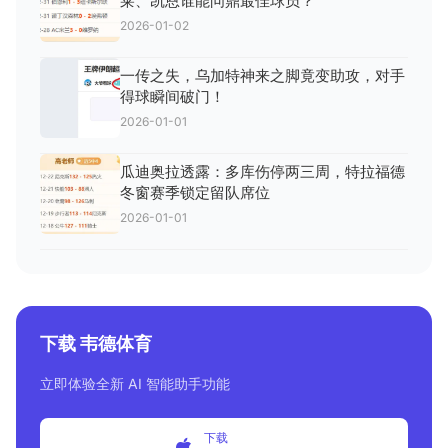
莱、凯恩谁能问鼎最佳球员？
2026-01-02
一传之失，乌加特神来之脚竟变助攻，对手
得球瞬间破门！
2026-01-01
瓜迪奥拉透露：多库伤停两三周，特拉福德
冬窗赛季锁定留队席位
2026-01-01
下载 韦德体育
立即体验全新 AI 智能助手功能
下载