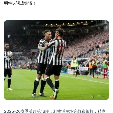
明特失误成笑谈！
2025-26赛季英超第16轮，利物浦主场迎战布莱顿，精彩