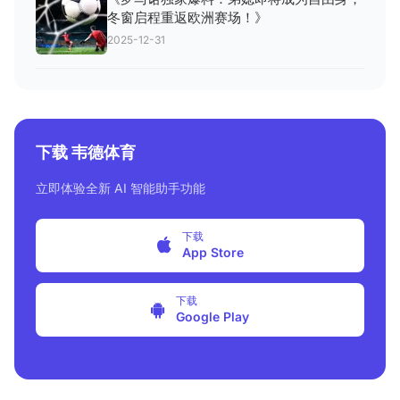
冬窗启程重返欧洲赛场！》
2025-12-31
下载 韦德体育
立即体验全新 AI 智能助手功能
下载
App Store
下载
Google Play