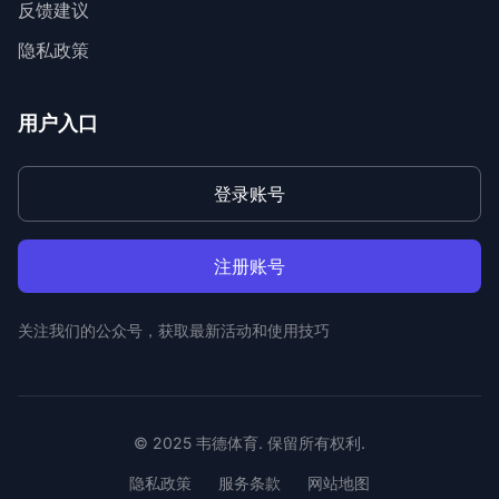
反馈建议
隐私政策
用户入口
登录账号
注册账号
关注我们的公众号，获取最新活动和使用技巧
© 2025 韦德体育. 保留所有权利.
隐私政策
服务条款
网站地图