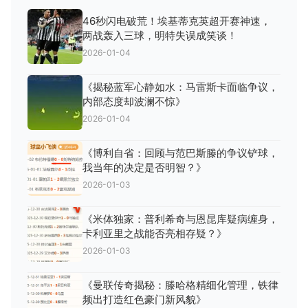
46秒闪电破荒！埃基蒂克英超开赛神速，
两战轰入三球，明特失误成笑谈！
2026-01-04
《揭秘蓝军心静如水：马雷斯卡面临争议，
内部态度却波澜不惊》
2026-01-04
《博利自省：回顾与范巴斯滕的争议铲球，
我当年的决定是否明智？》
2026-01-03
《米体独家：普利希奇与恩昆库疑病缠身，
卡利亚里之战能否亮相存疑？》
2026-01-03
《曼联传奇揭秘：滕哈格精细化管理，铁律
频出打造红色豪门新风貌》