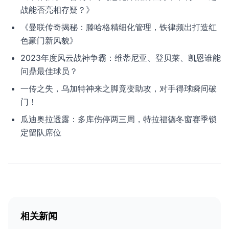
战能否亮相存疑？》
《曼联传奇揭秘：滕哈格精细化管理，铁律频出打造红
色豪门新风貌》
2023年度风云战神争霸：维蒂尼亚、登贝莱、凯恩谁能
问鼎最佳球员？
一传之失，乌加特神来之脚竟变助攻，对手得球瞬间破
门！
瓜迪奥拉透露：多库伤停两三周，特拉福德冬窗赛季锁
定留队席位
相关新闻