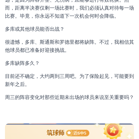
而，距离半决赛仅剩一场比赛时，我们必须认真对待每一场
比赛。毕竟，你永远不知道下一次机会何时会降临。
多库或其他球员能否出战？
很遗憾，多库、斯通斯和罗德里都将缺阵。不过，我相信其
他球员都已准备好迎接挑战。
多库缺阵多久？
目前还不确定，大约两到三周吧。为了保险起见，可能要到
新年之后。
周三的阵容变化对那些近期未出场的球员来说至关重要吗？