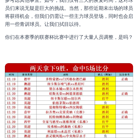
员们来说无疑是巨大的挑战。当然，那些近期未出场的球员
将获得机会，但我们仍需让一些主力球员登场，同时也会启
用一些青训球员。让我们拭目以待。
你们在本赛季的联赛杯比赛中进行了大量人员调整，是吗？