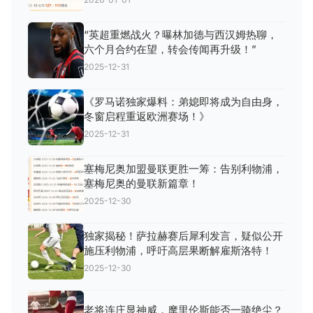
“英超重燃战火？曝林加德与西汉姆热聊，
六个月合约在望，转会传闻再升级！”
2025-12-31
《罗马诺独家爆料：弟媳即将成为自由身，
冬窗启程重返欧洲赛场！》
2025-12-31
塞梅尼奥加盟曼联更胜一筹：告别利物浦，
塞梅尼奥的曼联新篇章！
2025-12-30
独家揭秘！萨拉赫赛后犀利发言，疑似公开
施压利物浦，呼吁高层果断解雇斯洛特！
2025-12-30
老将连庄显神威，摩里伦斯能否一骑绝尘？