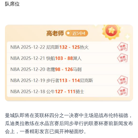
队席位
曼城队即将在英联杯四分之一决赛中主场迎战布伦特福德，
瓜迪奥拉教练在水晶宫赛后同步举行的联赛杯赛前新闻发布
会上，一番精彩发言已揭开神秘面纱。