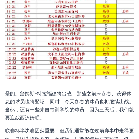
是的。詹姆斯-特拉福德将出战，那些之前未参赛、获得休
息的球员也将登场；同时，今天参赛的球员也将继续出战。
当然，还有一些来自青训学院的球员。因为三天后，我们就
要迎战西汉姆联。
联赛杯半决赛固然重要，但我们通常能在这项赛事中走得更
远，是因为阵容齐整、无伤病，且能够进行有效轮换。然