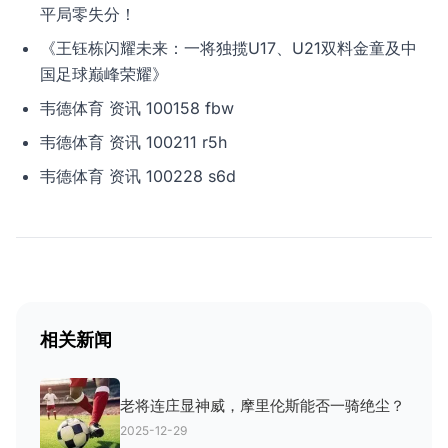
平局零失分！
《王钰栋闪耀未来：一将独揽U17、U21双料金童及中
国足球巅峰荣耀》
韦德体育 资讯 100158 fbw
韦德体育 资讯 100211 r5h
韦德体育 资讯 100228 s6d
相关新闻
老将连庄显神威，摩里伦斯能否一骑绝尘？
2025-12-29