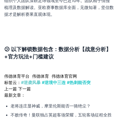
组织个人团队深耕足球领域至今已近10年。团队精于情报
梳理及数据解读。亚欧赛事数据库全面，见微知著，坚信数
据才是解析赛果直观体现。
😕 以下解锁数据包含：数据分析【战意分析】
+官方玩法+门槛建议
伟德体育平台
伟德体育
伟德体育官网
标签云：
#逆袭风暴
#逆境中三连
#热刺能否突
上一篇
下一篇
最新文章：
老将连庄显神威，摩里伦斯能否一骑绝尘？
不败传奇！曼联独占英超客场荣耀，五轮客场征程全胜