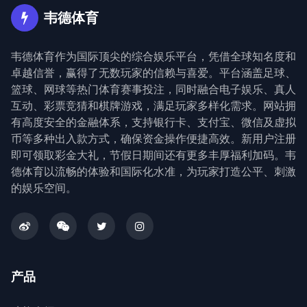
韦德体育
韦德体育作为国际顶尖的综合娱乐平台，凭借全球知名度和
卓越信誉，赢得了无数玩家的信赖与喜爱。平台涵盖足球、
篮球、网球等热门体育赛事投注，同时融合电子娱乐、真人
互动、彩票竞猜和棋牌游戏，满足玩家多样化需求。网站拥
有高度安全的金融体系，支持银行卡、支付宝、微信及虚拟
币等多种出入款方式，确保资金操作便捷高效。新用户注册
即可领取彩金大礼，节假日期间还有更多丰厚福利加码。韦
德体育以流畅的体验和国际化水准，为玩家打造公平、刺激
的娱乐空间。
产品