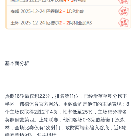
基本面分析
热刺16轮后仅积22分，排名第11位，已经滑落至积分榜下
半区，
伟德体育官方网站
。更致命的是他们的主场表现：8
个主场仅取得2胜2平4负，胜率低至25%，主场积分排名
英超倒数第四。上轮联赛，他们客场0-3完败给诺丁汉森
林，全场比赛仅有1次射门，攻防两端都陷入谷底，近6轮
联赛丢掉3场，状态堪忧。