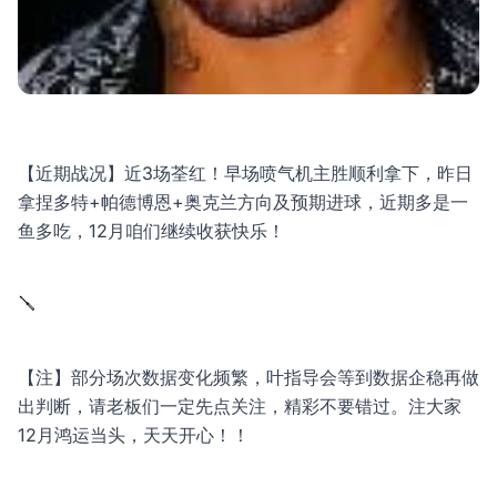
【近期战况】近3场荃红！早场喷气机主胜顺利拿下，昨日
拿捏多特+帕德博恩+奥克兰方向及预期进球，近期多是一
鱼多吃，12月咱们继续收获快乐！
🪛
【注】部分场次数据变化频繁，叶指导会等到数据企稳再做
出判断，请老板们一定先点关注，精彩不要错过。注大家
12月鸿运当头，天天开心！！