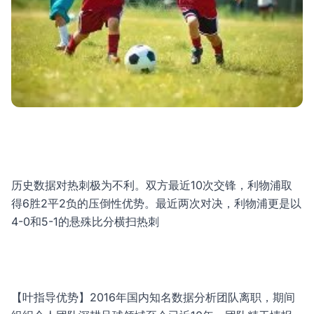
历史数据对热刺极为不利。双方最近10次交锋，利物浦取
得6胜2平2负的压倒性优势。最近两次对决，利物浦更是以
4-0和5-1的悬殊比分横扫热刺
【叶指导优势】2016年国内知名数据分析团队离职，期间