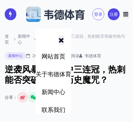
登录
注册
首
新闻中
逆袭风暴！逆境中三连冠，热刺能否突破伤病与
页
心
历史魔咒？
网站首页
2025-12-29
913 阅读
韦德体育
新闻中心
逆袭风暴！逆境中三连冠，热刺
关于韦德体育
能否突破伤病与历史魔咒？
新闻中心
分享：
联系我们