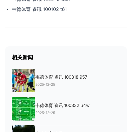
韦德体育 资讯 100102 t61
相关新闻
韦德体育 资讯 100318 957
2025-12-25
韦德体育 资讯 100332 u4w
2025-12-25