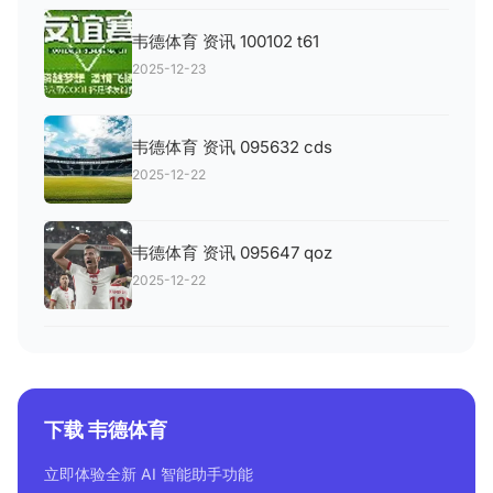
韦德体育 资讯 100102 t61
2025-12-23
韦德体育 资讯 095632 cds
2025-12-22
韦德体育 资讯 095647 qoz
2025-12-22
下载 韦德体育
立即体验全新 AI 智能助手功能