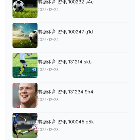
韦德体育 资讯 100232 s4c
2025-12-24
韦德体育 资讯 100247 g1d
2025-12-24
韦德体育 资讯 131214 skb
2025-12-23
韦德体育 资讯 131234 9h4
2025-12-23
韦德体育 资讯 100045 o5k
2025-12-23