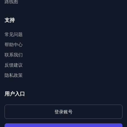
路线图
支持
常见问题
帮助中心
联系我们
反馈建议
隐私政策
用户入口
登录账号