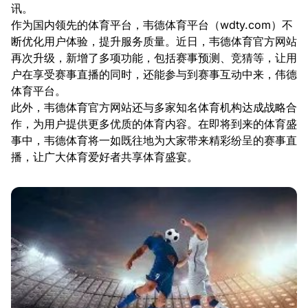
讯。
作为国内领先的体育平台，韦德体育平台（wdty.com）不
断优化用户体验，提升服务质量。近日，韦德体育官方网站
再次升级，新增了多项功能，包括赛事预测、竞猜等，让用
户在享受赛事直播的同时，还能参与到赛事互动中来，
伟德
体育平台
。
此外，韦德体育官方网站还与多家知名体育机构达成战略合
作，为用户提供更多优质的体育内容。在即将到来的体育盛
事中，韦德体育将一如既往地为大家带来精彩纷呈的赛事直
播，让广大体育爱好者共享体育盛宴。