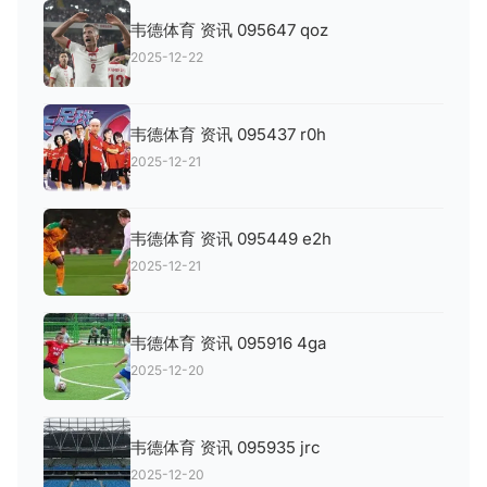
韦德体育 资讯 095647 qoz
2025-12-22
韦德体育 资讯 095437 r0h
2025-12-21
韦德体育 资讯 095449 e2h
2025-12-21
韦德体育 资讯 095916 4ga
2025-12-20
韦德体育 资讯 095935 jrc
2025-12-20