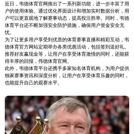
近日，韦德体育官网推出了一系列新功能，进一步丰富了用
户的使用体验。通过优化界面设计和增加实时数据分析，用
户可以更直观地了解赛事动态，提高投注胜率。同时，韦德
体育平台还不断加强安全防护措施，确保用户资金安全无
忧。
为了让更多用户享受到优质的体育赛事直播和精彩互动，韦
德体育官方网站定期举办各类优惠活动，包括签到送好礼、
推荐好友赢现金等，让用户在享受体育激情的同时，还能获
得丰厚的回报，
伟德体育官网
。
此外，韦德体育平台还携手多家知名体育机构，为用户提供
独家赛事资讯和深度分析，让用户在享受体育乐趣的同时，
也能提升自己的观赛水平。