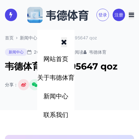
登录
注册
首页
新闻中心
韦德体育 资讯 095647 qoz
2025-12-22
627 阅读
韦德体育
新闻中心
网站首页
韦德体育 资讯 095647 qoz
关于韦德体育
分享：
新闻中心
联系我们