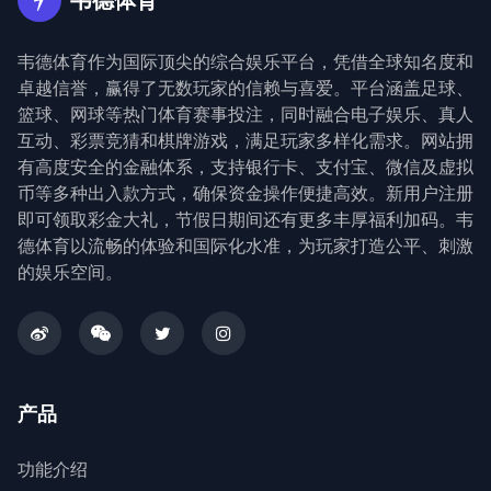
韦德体育作为国际顶尖的综合娱乐平台，凭借全球知名度和
卓越信誉，赢得了无数玩家的信赖与喜爱。平台涵盖足球、
篮球、网球等热门体育赛事投注，同时融合电子娱乐、真人
互动、彩票竞猜和棋牌游戏，满足玩家多样化需求。网站拥
有高度安全的金融体系，支持银行卡、支付宝、微信及虚拟
币等多种出入款方式，确保资金操作便捷高效。新用户注册
即可领取彩金大礼，节假日期间还有更多丰厚福利加码。韦
德体育以流畅的体验和国际化水准，为玩家打造公平、刺激
的娱乐空间。
产品
功能介绍