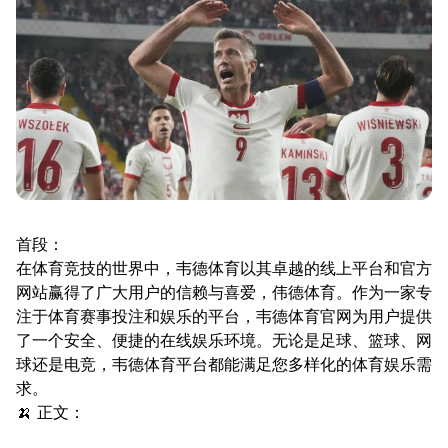
首段：
在体育竞技的世界中，韦德体育以其卓越的线上平台和官方
网站赢得了广大用户的信赖与喜爱，
伟德体育
。作为一家专
注于体育赛事投注和娱乐的平台，韦德体育官网为用户提供
了一个安全、便捷的在线娱乐环境。无论是足球、篮球、网
球还是电竞，韦德体育平台都能满足您多样化的体育娱乐需
求。
🍌 正文：