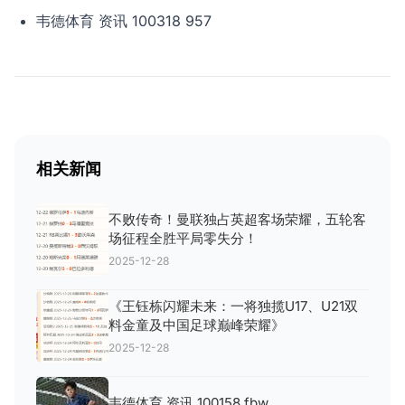
韦德体育 资讯 100318 957
相关新闻
不败传奇！曼联独占英超客场荣耀，五轮客
场征程全胜平局零失分！
2025-12-28
《王钰栋闪耀未来：一将独揽U17、U21双
料金童及中国足球巅峰荣耀》
2025-12-28
韦德体育 资讯 100158 fbw