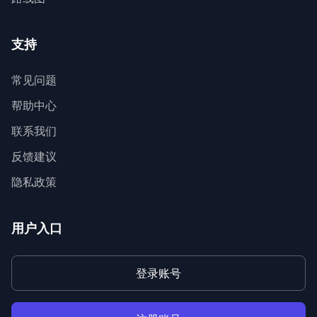
支持
常见问题
帮助中心
联系我们
反馈建议
隐私政策
用户入口
登录账号