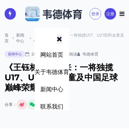
登录
注册
首
新闻
《王钰栋闪耀未来：一将独揽U17、U21双料金童及
页
中心
中国足球巅峰荣耀》
网站首页
2025-12-28
705 阅读
韦德体育
新闻中心
《王钰栋闪耀未来：一将独揽
关于韦德体育
U17、U21双料金童及中国足球
巅峰荣耀》
新闻中心
分享：
联系我们