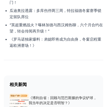
门！
瓜迪奥拉透露：多库伤停两三周，特拉福德冬窗赛季锁
定留队席位
“英超重燃战火？曝林加德与西汉姆热聊，六个月合约在
望，转会传闻再升级！”
《罗马诺独家爆料：弟媳即将成为自由身，冬窗启程重
返欧洲赛场！》
相关新闻
《博利自省：回顾与范巴斯滕的争议铲球，
我当年的决定是否明智？》