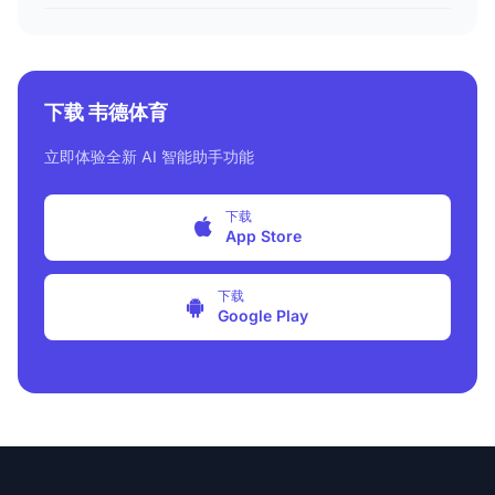
下载 韦德体育
立即体验全新 AI 智能助手功能
下载
App Store
下载
Google Play