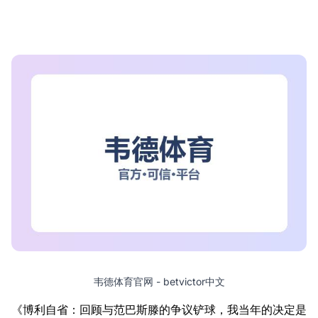
韦德体育官网 - betvictor中文
《博利自省：回顾与范巴斯滕的争议铲球，我当年的决定是