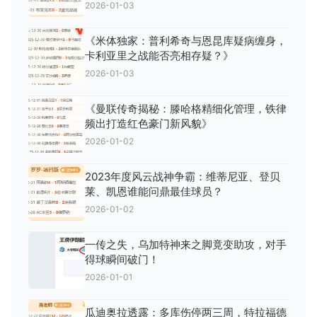
2026-01-03
《米体独家：普利希奇与恩昆库疑病缠身，
卡利亚里之战能否亮相存疑？》
2026-01-03
《曼联传奇揭秘：滕哈格精细化管理，铁律
频出打造红色豪门新风貌》
2026-01-02
2023年度风云战神争霸：维蒂尼亚、登贝
莱、凯恩谁能问鼎最佳球员？
2026-01-02
一传之失，乌加特神来之脚竟变助攻，对手
得球瞬间破门！
2026-01-01
瓜迪奥拉透露：多库伤停两三周，特拉福德