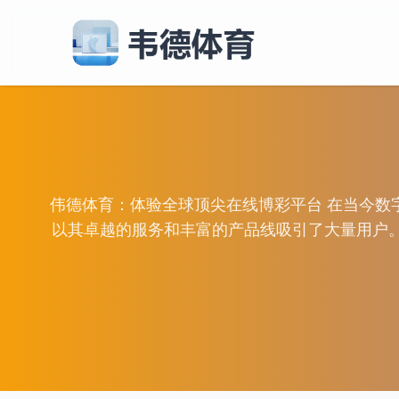
伟德体育：体验全球顶尖在线博彩平台 在当今数字
以其卓越的服务和丰富的产品线吸引了大量用户