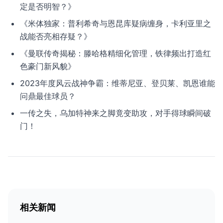
定是否明智？》
《米体独家：普利希奇与恩昆库疑病缠身，卡利亚里之
战能否亮相存疑？》
《曼联传奇揭秘：滕哈格精细化管理，铁律频出打造红
色豪门新风貌》
2023年度风云战神争霸：维蒂尼亚、登贝莱、凯恩谁能
问鼎最佳球员？
一传之失，乌加特神来之脚竟变助攻，对手得球瞬间破
门！
相关新闻