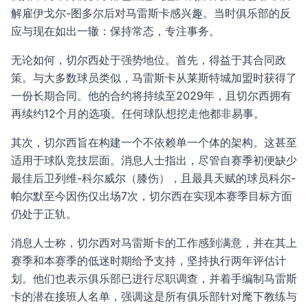
解雇伊戈尔-图多尔后对马雷斯卡感兴趣。当时俱乐部的反
应与现在如出一辙：保持常态，专注事务。
无论如何，切尔西处于强势地位。首先，得益于其合同政
策。与大多数球员类似，马雷斯卡从莱斯特城加盟时获得了
一份长期合同。他的合约将持续至2029年，且切尔西拥有
再续约12个月的选项。任何球队想挖走他都非易事。
其次，切尔西旨在构建一个不依赖单一个体的架构。这甚至
适用于球队竞技层面。消息人士指出，尽管自赛季初便缺少
最佳后卫列维-科尔威尔（膝伤），且最具天赋的球员科尔-
帕尔默至今因伤仅出场7次，切尔西在实现本赛季目标方面
仍处于正轨。
消息人士称，切尔西对马雷斯卡的工作感到满意，并在其上
赛季和本赛季的低迷时期给予支持，坚持执行两年评估计
划。他们也表示俱乐部已进行尽职调查，并着手编制马雷斯
卡的潜在接班人名单，强调这是所有俱乐部针对麾下教练与