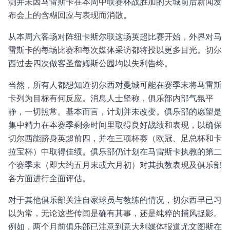
测并未因马雷斯卡在本周中联赛杯战胜加的夫城前后新闻发
布会上的含糊回应与表现而消散。
从本周六客场对阵纽卡斯尔联这场英超比赛开始，外界对马
雷斯卡的每场比赛和每次媒体采访都将投以更多目光。切尔
西过去四次做客圣詹姆斯公园均以失利告终。
当然，所有人都想知道切尔西对曼城可能在赛季末将马雷斯
卡列为目标有何反应。消息人士坚称，俱乐部内部气氛平
静，一切照常。基本而言，计划并未改变。俱乐部的愿望是
集中精力在本赛季剩余时间里取得良好战绩和表现，以确保
切尔西能跻身英超前四，并在三项杯赛（欧冠、足总杯和卡
拉宝杯）中取得佳绩。俱乐部仍计划在马雷斯卡执教的第二
个赛季末（即大约五月末或六月初）对其执教表现及俱乐部
各方面进行全面评估。
对于其他俱乐部关注自家球员与教练的情况，切尔西早已习
以为常，无论这些传闻是确有其事，还是纯粹的捕风捉影。
例如，两个月前俱乐部已注意到意大利媒体报道尤文图斯在