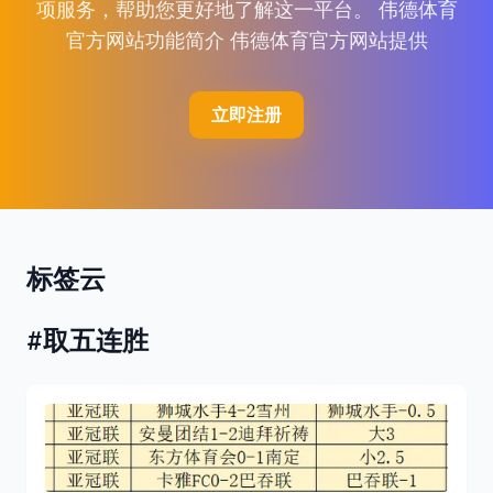
项服务，帮助您更好地了解这一平台。 伟德体育
官方网站功能简介 伟德体育官方网站提供
立即注册
标签云
#取五连胜