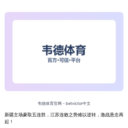
韦德体育官网 - betvictor中文
新疆主场豪取五连胜，江苏连败之势难以逆转，激战悬念再
起！