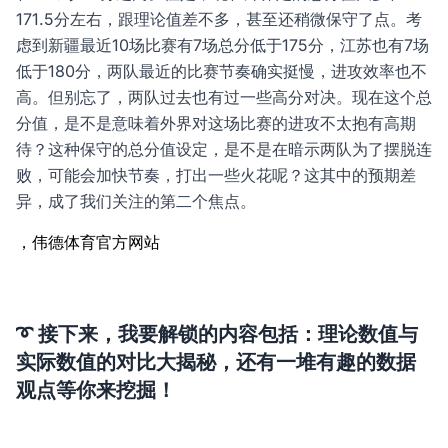
171.5分左右，跟理论值差不多，甚至还稍微保守了点。考
虑到新疆最近10场比赛有7场总分低于175分，江苏也有7场
低于180分，两队最近的比赛节奏确实挺慢，进攻效率也不
高。但别忘了，两队过去也有过一些高分对决。现在这个总
分值，是不是意味着外界对这场比赛的进攻不太抱有高期
待？这种保守的总分值设定，是不是在暗示两队为了摆脱连
败，可能会加快节奏，打出一些火花呢？这其中的预期差
异，成了我们关注的第二个焦点。
，
伟德体育官方网站
➰ 接下来，我要解锁的内容包括：理论数值与
实际数值的对比大揭秘，还有一堆有趣的数据
观点等你来挖掘！