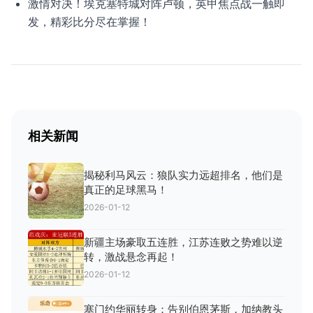
激情对决！埃克塞特城对阵卢顿，英甲焦点战一触即
发，精彩比分尽在掌握！
相关新闻
揭秘利马风云：狼队实力远超排名，他们是
真正的足球黑马！
2026-01-12
新疆主场豪取五连胜，江苏连败之势难以逆
转，激战悬念再起！
2026-01-12
塞门约华丽转身：告别伯恩茅斯，加纳教头