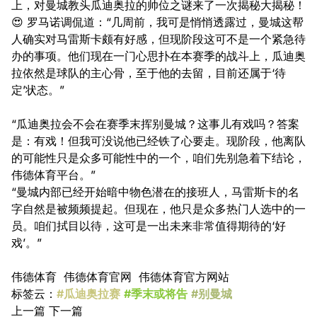
上，对曼城教头瓜迪奥拉的帅位之谜来了一次揭秘大揭秘！
😍 罗马诺调侃道：“几周前，我可是悄悄透露过，曼城这帮
人确实对马雷斯卡颇有好感，但现阶段这可不是一个紧急待
办的事项。他们现在一门心思扑在本赛季的战斗上，瓜迪奥
拉依然是球队的主心骨，至于他的去留，目前还属于‘待
定’状态。”
“瓜迪奥拉会不会在赛季末挥别曼城？这事儿有戏吗？答案
是：有戏！但我可没说他已经铁了心要走。现阶段，他离队
的可能性只是众多可能性中的一个，咱们先别急着下结论，
伟德体育平台
。”
“曼城内部已经开始暗中物色潜在的接班人，马雷斯卡的名
字自然是被频频提起。但现在，他只是众多热门人选中的一
员。咱们拭目以待，这可是一出未来非常值得期待的‘好
戏’。”
伟德体育
伟德体育官网
伟德体育官方网站
标签云：
#瓜迪奥拉赛
#季末或将告
#别曼城
上一篇
下一篇