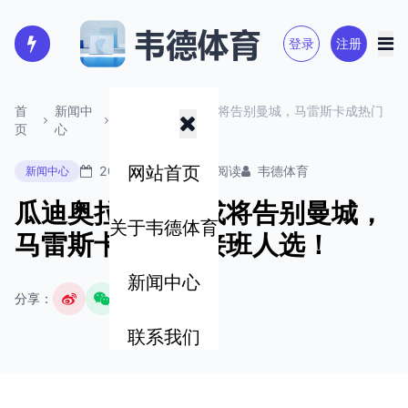
登录
注册
首
新闻中
瓜迪奥拉赛季末或将告别曼城，马雷斯卡成热门
页
心
接班人选！
网站首页
2026-01-10
186 阅读
韦德体育
新闻中心
瓜迪奥拉赛季末或将告别曼城，
关于韦德体育
马雷斯卡成热门接班人选！
新闻中心
分享：
联系我们