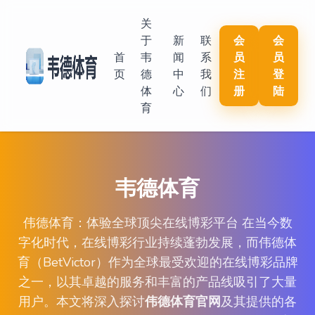
关
于
新
联
会
会
首
韦
闻
系
员
员
页
德
中
我
注
登
体
心
们
册
陆
育
韦德体育
伟德体育：体验全球顶尖在线博彩平台 在当今数
字化时代，在线博彩行业持续蓬勃发展，而伟德体
育（BetVictor）作为全球最受欢迎的在线博彩品牌
之一，以其卓越的服务和丰富的产品线吸引了大量
用户。本文将深入探讨
伟德体育官网
及其提供的各