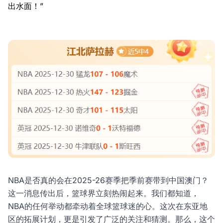
出水面！”
NBA是否真的会在2025-26赛季把季前赛带到中国澳门？
这一消息传出后，篮球界立刻热闹起来。我们都知道，
NBA的任何举动都牵动着全球篮球迷的心。这次在东亚地
区的拓展计划，更是引发了广泛的关注和猜测。那么，这个