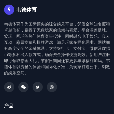
韦德体育
韦德体育作为国际顶尖的综合娱乐平台，凭借全球知名度和
卓越信誉，赢得了无数玩家的信赖与喜爱。平台涵盖足球、
篮球、网球等热门体育赛事投注，同时融合电子娱乐、真人
互动、彩票竞猜和棋牌游戏，满足玩家多样化需求。网站拥
有高度安全的金融体系，支持银行卡、支付宝、微信及虚拟
币等多种出入款方式，确保资金操作便捷高效。新用户注册
即可领取彩金大礼，节假日期间还有更多丰厚福利加码。韦
德体育以流畅的体验和国际化水准，为玩家打造公平、刺激
的娱乐空间。
产品