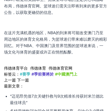
布局，
伟德体育官网
。篮球迷们需关注即将到来的更多官方
公告，以获取更确切的信息。
在这片充满机遇的地区，NBA的到来将可能改变澳门乃至
周边地区的体育文化格局，为篮球迷们带来难以磨灭的精彩
回忆。对于NBA、中国澳门及世界范围的篮球迷来说，一
场文化与体育的盛宴或许正在悄然酝酿。
伟德体育平台
伟德体育
伟德体育官网
标签云：
#賽季
#季前賽將於
#中國澳門上
上一篇
下一篇
最新文章：
“迈尼昂凭借7次关键扑救与9次精准长传获封米兰德比
最佳球员”