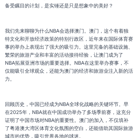
备受瞩目的计划，是实锤还是只是想象中的美好？
我们先来聊聊为什么NBA会选择澳门。澳门，这个有着独
特文化和开放经济政策的特别行政区，近年来在国际体育赛
事的举办上表现出了强大的吸引力。这里完备的基础设施、
繁荣的旅游产业和丰富的活动接待经验，让澳门成为了
NBA拓展亚洲市场的重要选择。NBA在这里举办赛事，不
仅能吸引全球观众，还能为澳门的经济和旅游业注入新的活
力。
回顾历史，中国已经成为NBA全球化战略的关键环节。早
在2025年，NBA就在中国成功举办了多场季前赛，这充分
证明了中国市场对NBA的重要性。澳门的加入，不仅填补
了粤港澳大湾区体育文化氛围的空白，还能借助其国际旅游
城市的优势，吸引世界各地的球迷。