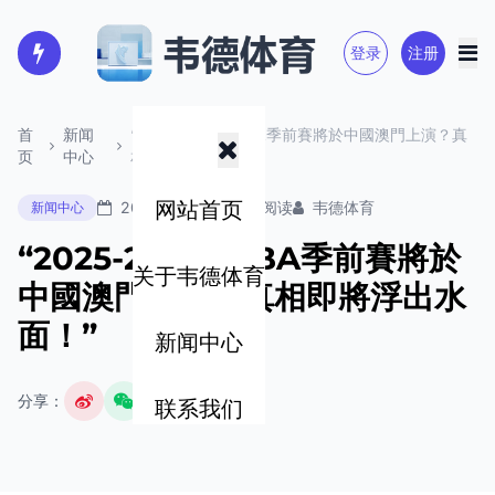
登录
注册
首
新闻
“2025-26賽季NBA季前賽將於中國澳門上演？真
页
中心
相即將浮出水面！”
网站首页
2026-01-21
100 阅读
韦德体育
新闻中心
“2025-26賽季NBA季前賽將於
关于韦德体育
中國澳門上演？真相即將浮出水
面！”
新闻中心
分享：
联系我们