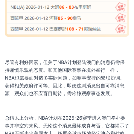
尽管有利好因素，但关于NBA计划登陆澳门的消息仍需保
持谨慎乐观的态度。和其他国际赛事在境外举行一样，
NBA也需要面对诸多实际问题，如赛事安排的繁琐协调、
获得相关政府许可等。因此，即便这则消息出自可靠消息
源，观众们也不应盲目期待，需冷静观察事态发展。
总结以上分析，NBA计划在2025-26赛季进入澳门举办赛
事并非空穴来风。无论这个消息最终成真与否，它都揭示了
NBA不断走出美国本土、拓展全球市场的坚定决心和战略