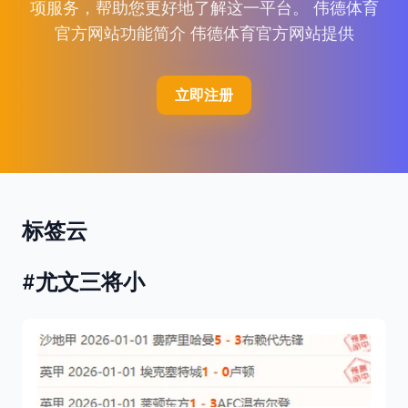
项服务，帮助您更好地了解这一平台。 伟德体育
官方网站功能简介 伟德体育官方网站提供
立即注册
标签云
#尤文三将小