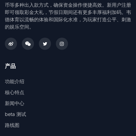
币等多种出入款方式，确保资金操作便捷高效。新用户注册
即可领取彩金大礼，节假日期间还有更多丰厚福利加码。韦
德体育以流畅的体验和国际化水准，为玩家打造公平、刺激
的娱乐空间。
产品
功能介绍
核心特点
新闻中心
beta 测试
路线图