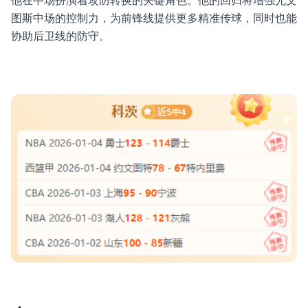
图斯中场的控制力，为前锋线提供更多精准传球，同时也能
协助后卫线的防守。