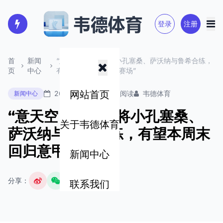
登录
注册
首
新闻
“意天空：尤文三将小孔塞桑、萨沃纳与鲁希合练，
页
中心
有望本周末回归意甲赛场”
网站首页
2026-01-30
749 阅读
韦德体育
新闻中心
“意天空：尤文三将小孔塞桑、
关于韦德体育
萨沃纳与鲁希合练，有望本周末
回归意甲赛场”
新闻中心
分享：
联系我们