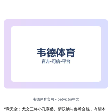
韦德体育官网 - betvictor中文
“意天空：尤文三将小孔塞桑、萨沃纳与鲁希合练，有望本