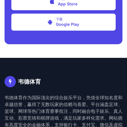
App Store
下载
Google Play
韦德体育
韦德体育作为国际顶尖的综合娱乐平台，凭借全球知名度和
卓越信誉，赢得了无数玩家的信赖与喜爱。平台涵盖足球、
篮球、网球等热门体育赛事投注，同时融合电子娱乐、真人
互动、彩票竞猜和棋牌游戏，满足玩家多样化需求。网站拥
有高度安全的金融体系，支持银行卡、支付宝、微信及虚拟