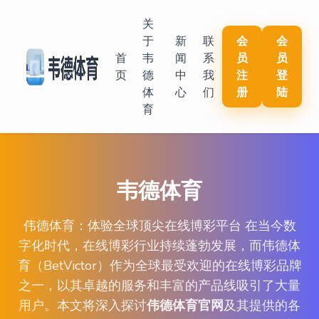
关
于
新
联
会
会
首
韦
闻
系
员
员
页
德
中
我
注
登
体
心
们
册
陆
育
韦德体育
伟德体育：体验全球顶尖在线博彩平台 在当今数
字化时代，在线博彩行业持续蓬勃发展，而伟德体
育（BetVictor）作为全球最受欢迎的在线博彩品牌
之一，以其卓越的服务和丰富的产品线吸引了大量
用户。本文将深入探讨
伟德体育官网
及其提供的各