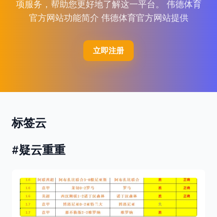
项服务，帮助您更好地了解这一平台。 伟德体育
官方网站功能简介 伟德体育官方网站提供
立即注册
标签云
#疑云重重