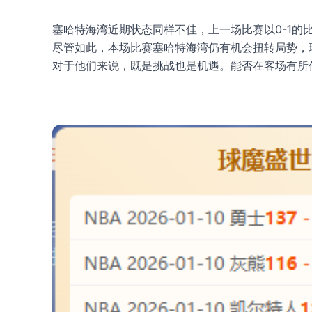
塞哈特海湾近期状态同样不佳，上一场比赛以0-1的
尽管如此，本场比赛塞哈特海湾仍有机会扭转局势，
对于他们来说，既是挑战也是机遇。能否在客场有所