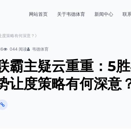
网站首页
关于韦德体育
新闻中心
联
让度策略有何深意？》
16
044 阅读
韦德体育
联霸主疑云重重：5胜
势让度策略有何深意