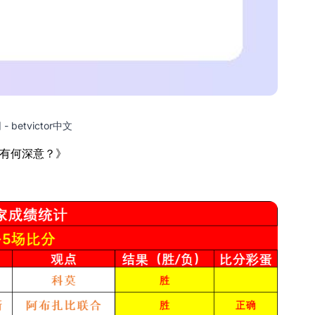
 betvictor中文
略有何深意？》