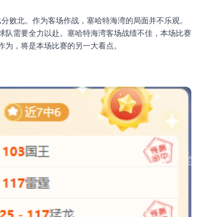
比分败北。作为客场作战，塞哈特海湾的局面并不乐观。
球队需要全力以赴。塞哈特海湾客场战绩不佳，本场比赛
作为，将是本场比赛的另一大看点。