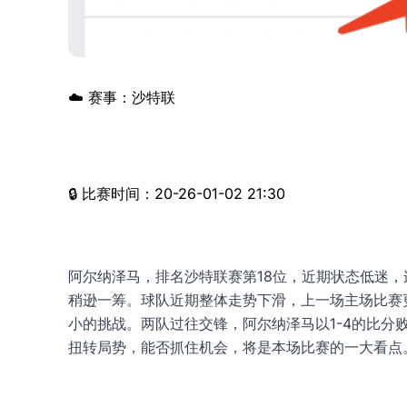
☁️ 赛事：沙特联
🔒 比赛时间：20-26-01-02 21:30
阿尔纳泽马，排名沙特联赛第18位，近期状态低迷
稍逊一筹。球队近期整体走势下滑，上一场主场比赛
小的挑战。两队过往交锋，阿尔纳泽马以1-4的比分
扭转局势，能否抓住机会，将是本场比赛的一大看点