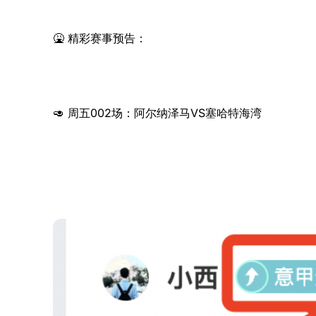
🤮 精彩赛事预告：
🥑 周五002场：阿尔纳泽马VS塞哈特海湾