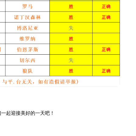
我们一起迎接美好的一天吧！