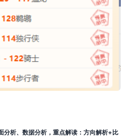
本面分析、数据分析，重点解读：方向解析+比