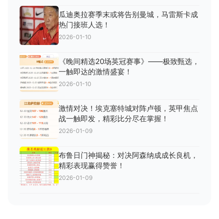
瓜迪奥拉赛季末或将告别曼城，马雷斯卡成
热门接班人选！
2026-01-10
《晚间精选20场英冠赛事》——极致甄选，
一触即达的激情盛宴！
2026-01-10
激情对决！埃克塞特城对阵卢顿，英甲焦点
战一触即发，精彩比分尽在掌握！
2026-01-09
布鲁日门神揭秘：对决阿森纳成成长良机，
精彩表现赢得赞誉！
2026-01-09