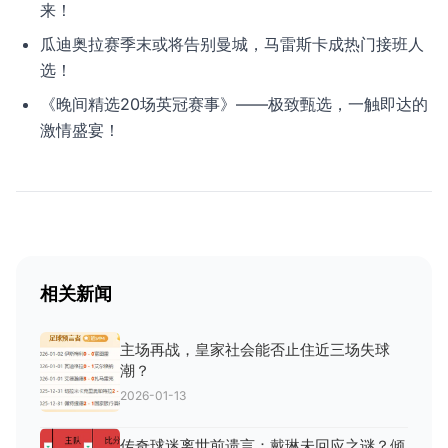
来！
瓜迪奥拉赛季末或将告别曼城，马雷斯卡成热门接班人
选！
《晚间精选20场英冠赛事》——极致甄选，一触即达的
激情盛宴！
相关新闻
主场再战，皇家社会能否止住近三场失球
潮？
2026-01-13
传奇球迷离世前遗言：戴琳未回应之谜？倾