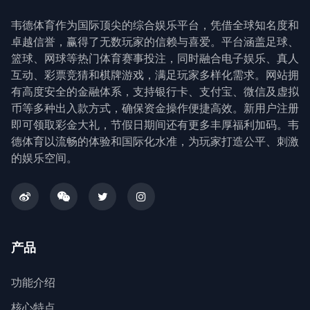
韦德体育作为国际顶尖的综合娱乐平台，凭借全球知名度和
卓越信誉，赢得了无数玩家的信赖与喜爱。平台涵盖足球、
篮球、网球等热门体育赛事投注，同时融合电子娱乐、真人
互动、彩票竞猜和棋牌游戏，满足玩家多样化需求。网站拥
有高度安全的金融体系，支持银行卡、支付宝、微信及虚拟
币等多种出入款方式，确保资金操作便捷高效。新用户注册
即可领取彩金大礼，节假日期间还有更多丰厚福利加码。韦
德体育以流畅的体验和国际化水准，为玩家打造公平、刺激
的娱乐空间。
产品
功能介绍
核心特点