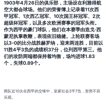
1903年4月26日的俱乐部，主场设在利雅得航
空大都会球场。他们的荣誉簿上记录着11次西
甲冠军、1次西乙冠军、10次国王杯冠军、2次
超级杯冠军，以及多次欧洲赛事的冠军头衔。
作为西甲的豪门球队，他们在本赛季由迭戈·西
蒙尼执掌教鞭，表现依旧稳健。上轮联赛客场
以3-0的比分战胜赫罗纳，迎来两连胜，目前以
11胜4平3负的成绩积37分，位列西甲第三。他
们的攻防两端都保持着均衡，场均进球1.83
个，失球0.89个。
两队近10次在西甲的交锋中，皇家社会3平7负，形势不容
乐观。