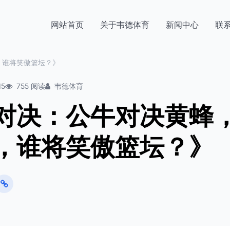
网站首页
关于韦德体育
新闻中心
联
，谁将笑傲篮坛？》
15
755 阅读
韦德体育
对决：公牛对决黄蜂
，谁将笑傲篮坛？》