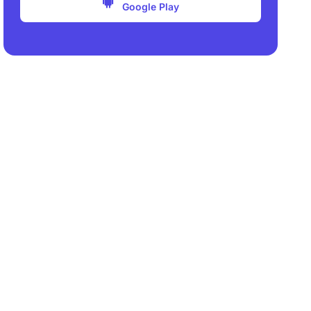
Google Play