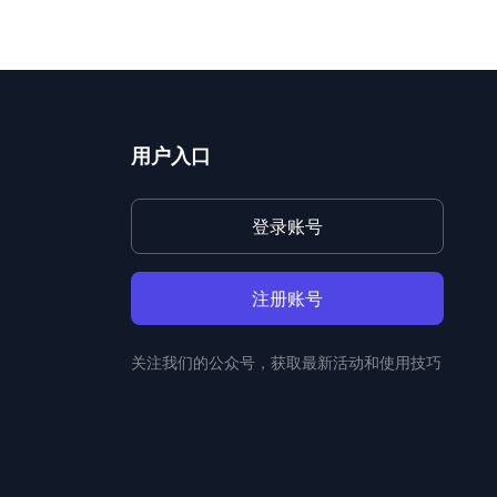
用户入口
登录账号
注册账号
关注我们的公众号，获取最新活动和使用技巧