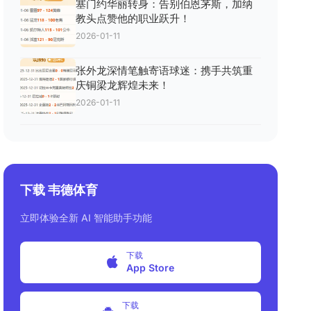
塞门约华丽转身：告别伯恩茅斯，加纳
教头点赞他的职业跃升！
2026-01-11
张外龙深情笔触寄语球迷：携手共筑重
庆铜梁龙辉煌未来！
2026-01-11
下载 韦德体育
立即体验全新 AI 智能助手功能
下载
App Store
下载