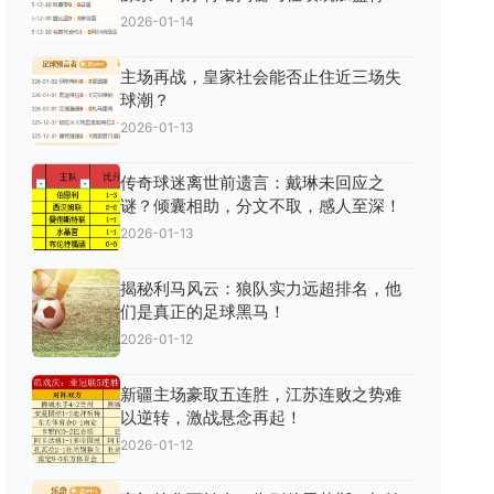
的真相》
2026-01-14
主场再战，皇家社会能否止住近三场失
球潮？
2026-01-13
传奇球迷离世前遗言：戴琳未回应之
谜？倾囊相助，分文不取，感人至深！
2026-01-13
揭秘利马风云：狼队实力远超排名，他
们是真正的足球黑马！
2026-01-12
新疆主场豪取五连胜，江苏连败之势难
以逆转，激战悬念再起！
2026-01-12