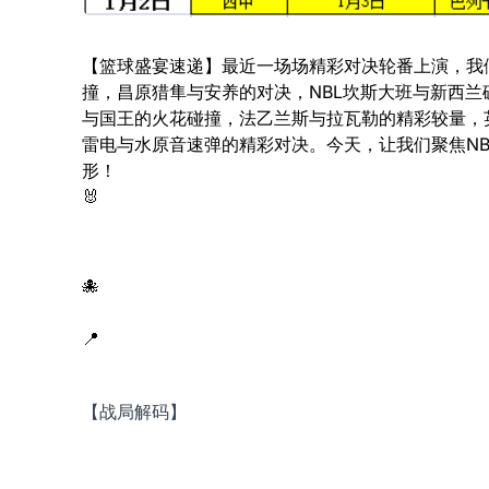
【篮球盛宴速递】最近一场场精彩对决轮番上演，我
撞，昌原猎隼与安养的对决，NBL坎斯大班与新西兰
与国王的火花碰撞，法乙兰斯与拉瓦勒的精彩较量，
雷电与水原音速弹的精彩对决。今天，让我们聚焦N
形！
🐰
🐙
📍
【战局解码】