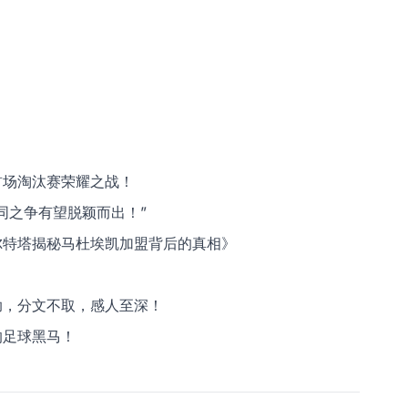
首场淘汰赛荣耀之战！
同之争有望脱颖而出！”
尔特塔揭秘马杜埃凯加盟背后的真相》
助，分文不取，感人至深！
的足球黑马！