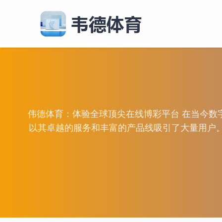
伟德体育：体验全球顶尖在线博彩平台 在当今数字
以其卓越的服务和丰富的产品线吸引了大量用户