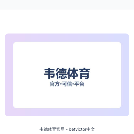
韦德体育官网 - betvictor中文