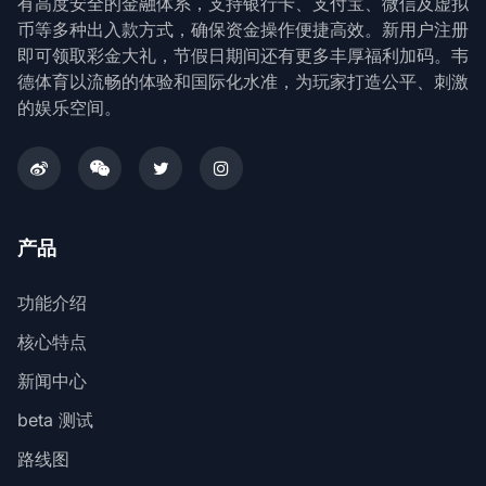
有高度安全的金融体系，支持银行卡、支付宝、微信及虚拟
币等多种出入款方式，确保资金操作便捷高效。新用户注册
即可领取彩金大礼，节假日期间还有更多丰厚福利加码。韦
德体育以流畅的体验和国际化水准，为玩家打造公平、刺激
的娱乐空间。
产品
功能介绍
核心特点
新闻中心
beta 测试
路线图