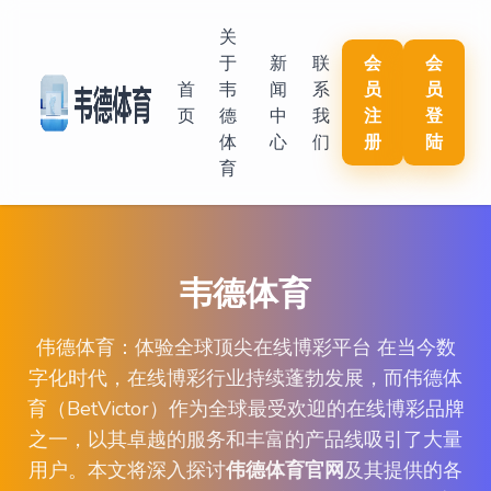
关
于
新
联
会
会
首
韦
闻
系
员
员
页
德
中
我
注
登
体
心
们
册
陆
育
韦德体育
伟德体育：体验全球顶尖在线博彩平台 在当今数
字化时代，在线博彩行业持续蓬勃发展，而伟德体
育（BetVictor）作为全球最受欢迎的在线博彩品牌
之一，以其卓越的服务和丰富的产品线吸引了大量
用户。本文将深入探讨
伟德体育官网
及其提供的各