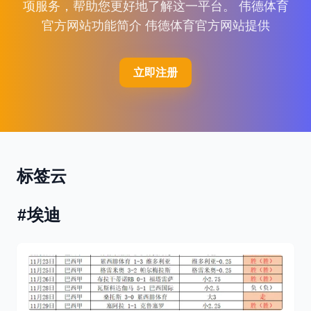
项服务，帮助您更好地了解这一平台。 伟德体育
官方网站功能简介 伟德体育官方网站提供
立即注册
标签云
#埃迪