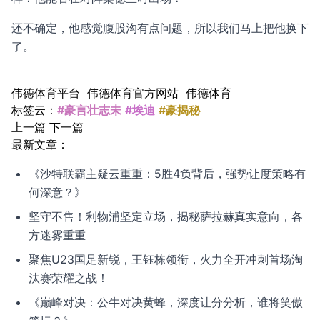
还不确定，他感觉腹股沟有点问题，所以我们马上把他换下
了。
伟德体育平台
伟德体育官方网站
伟德体育
标签云：
#豪言壮志未
#埃迪
#豪揭秘
上一篇
下一篇
最新文章：
《沙特联霸主疑云重重：5胜4负背后，强势让度策略有
何深意？》
坚守不售！利物浦坚定立场，揭秘萨拉赫真实意向，各
方迷雾重重
聚焦U23国足新锐，王钰栋领衔，火力全开冲刺首场淘
汰赛荣耀之战！
《巅峰对决：公牛对决黄蜂，深度让分分析，谁将笑傲