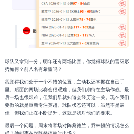
球队又拿到一分，明年还有两场比赛，你觉得球队的晋级形
势如何？前八名有希望吗？
我觉得我们处于一个不错的位置，主动权还掌握在自己手
里。后面的两场比赛会很艰难，但我们期待在主场作战。最
后一场也很艰难，但我们早就知道会经历这一关。现在我们
要做的就是重新专注英超。球队状态还可以，虽然不是最
佳，但我们正在不断提升，这就是我对他们的要求。
最后一个问题，周末将客场对阵桑德兰，乔林顿的情况怎么
样？他能否在对阵桑德兰时出场？