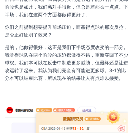
阶段也是如此，我们离对手很近，但总是差那么一点点。下
半场，我们在这两个方面都做得更好了。
你们之前提到想要提升前场压迫，而赢得点球的那次反抢，
是否正好证明了效果？
是的，他做得很好，这正是我们下半场态度改变的一部分。
我觉得球队在两个阶段的压迫都做得不错，重新夺回了不少
球权。我们本可以在反击中制造更多威胁，但最终还是让进
攻运转了起来。我认为我们完全有可能进更多球。3-1的比
分本可以结束比赛，所以现在的结果让人有点难以接受。