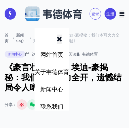
登录
注册
首
新闻
《豪言壮志未竟，埃迪-豪揭秘：我们本可火力全
页
中心
开，遗憾结局令人唏嘘》
网站首页
2026-01-17
794 阅读
韦德体育
新闻中心
《豪言壮志未竟，埃迪-豪揭
关于韦德体育
秘：我们本可火力全开，遗憾结
局令人唏嘘》
新闻中心
分享：
联系我们