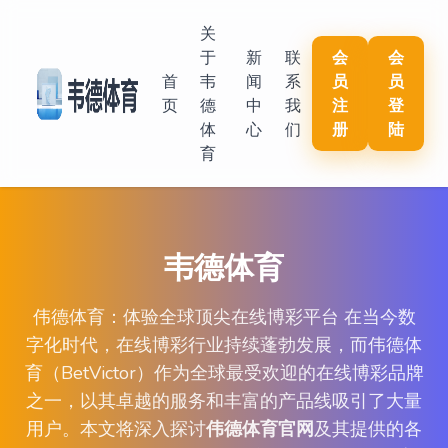
关
于
新
联
会
会
首
韦
闻
系
员
员
页
德
中
我
注
登
体
心
们
册
陆
育
韦德体育
伟德体育：体验全球顶尖在线博彩平台 在当今数
字化时代，在线博彩行业持续蓬勃发展，而伟德体
育（BetVictor）作为全球最受欢迎的在线博彩品牌
之一，以其卓越的服务和丰富的产品线吸引了大量
用户。本文将深入探讨
伟德体育官网
及其提供的各