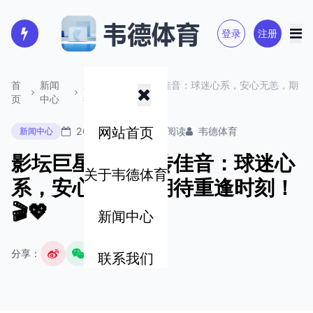
登录
注册
首
新闻
影坛巨星奥斯卡传佳音：球迷心系，安心无恙，期
页
中心
待重逢时刻！🎬💖
网站首页
2025-12-16
995 阅读
韦德体育
新闻中心
影坛巨星奥斯卡传佳音：球迷心
关于韦德体育
系，安心无恙，期待重逢时刻！
🎬💖
新闻中心
分享：
联系我们