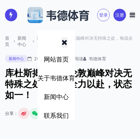
登录
注册
首
新闻
库杜斯揭秘：北伦敦巅峰对决无特殊之处，每战全
页
中心
力以赴，状态如一！
网站首页
2025-12-14
672 阅读
韦德体育
新闻中心
库杜斯揭秘：北伦敦巅峰对决无
关于韦德体育
特殊之处，每战全力以赴，状态
如一！
新闻中心
分享：
联系我们