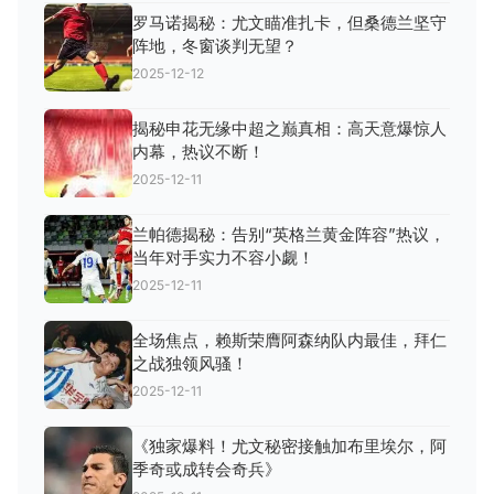
罗马诺揭秘：尤文瞄准扎卡，但桑德兰坚守
阵地，冬窗谈判无望？
2025-12-12
揭秘申花无缘中超之巅真相：高天意爆惊人
内幕，热议不断！
2025-12-11
兰帕德揭秘：告别“英格兰黄金阵容”热议，
当年对手实力不容小觑！
2025-12-11
全场焦点，赖斯荣膺阿森纳队内最佳，拜仁
之战独领风骚！
2025-12-11
《独家爆料！尤文秘密接触加布里埃尔，阿
季奇或成转会奇兵》