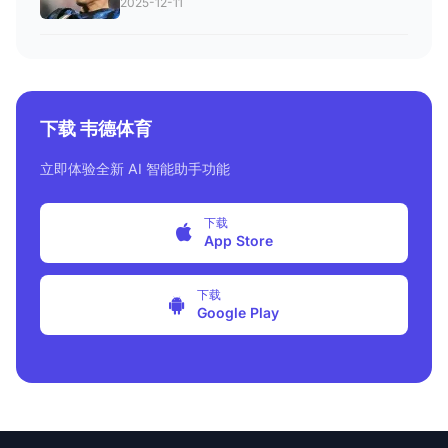
2025-12-11
下载 韦德体育
立即体验全新 AI 智能助手功能
下载
App Store
下载
Google Play