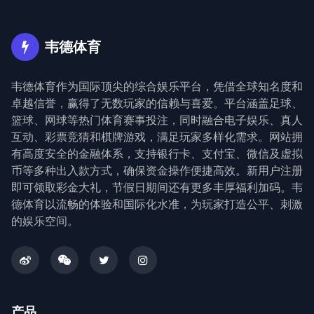
韦德体育
韦德体育作为国际顶尖的综合娱乐平台，凭借全球知名度和
卓越信誉，赢得了无数玩家的信赖与喜爱。平台涵盖足球、
篮球、网球等热门体育赛事投注，同时融合电子娱乐、真人
互动、彩票竞猜和棋牌游戏，满足玩家多样化需求。网站拥
有高度安全的金融体系，支持银行卡、支付宝、微信及虚拟
币等多种出入款方式，确保资金操作便捷高效。新用户注册
即可领取彩金大礼，节假日期间还有更多丰厚福利加码。韦
德体育以流畅的体验和国际化水准，为玩家打造公平、刺激
的娱乐空间。
产品