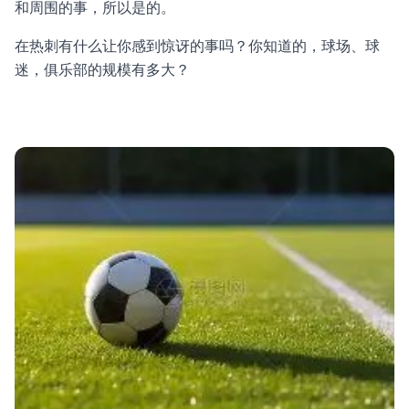
和周围的事，所以是的。
在热刺有什么让你感到惊讶的事吗？你知道的，球场、球
迷，俱乐部的规模有多大？