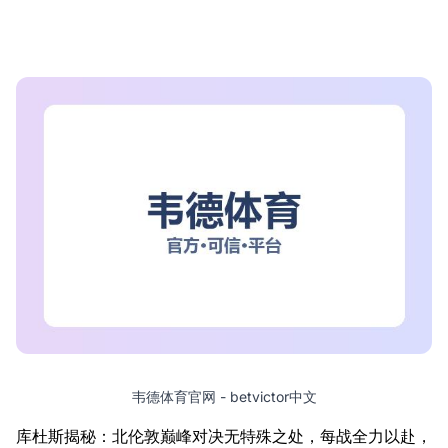
韦德体育官网 - betvictor中文
库杜斯揭秘：北伦敦巅峰对决无特殊之处，每战全力以赴，