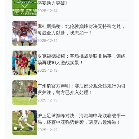
盛宴助力突破》
2025-12-14
库杜斯揭秘：北伦敦巅峰对决无特殊之处，
每战全力以赴，状态如一！
2025-12-14
皮克福德揭秘：客场挑战曼联非易事，训练
场再现10人激战实景！
2025-12-13
广州豹官方声明：赛后部分观众违规行为引
发关注，警方已介入处理！
2025-12-13
沪上足球巅峰对决：海港与申花联赛战平一
局，杯赛申花强势逆袭，两度击败海港！
2025-12-12