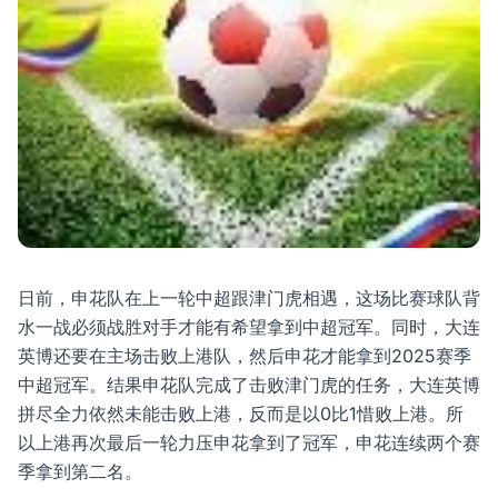
日前，申花队在上一轮中超跟津门虎相遇，这场比赛球队背
水一战必须战胜对手才能有希望拿到中超冠军。同时，大连
英博还要在主场击败上港队，然后申花才能拿到2025赛季
中超冠军。结果申花队完成了击败津门虎的任务，大连英博
拼尽全力依然未能击败上港，反而是以0比1惜败上港。所
以上港再次最后一轮力压申花拿到了冠军，申花连续两个赛
季拿到第二名。