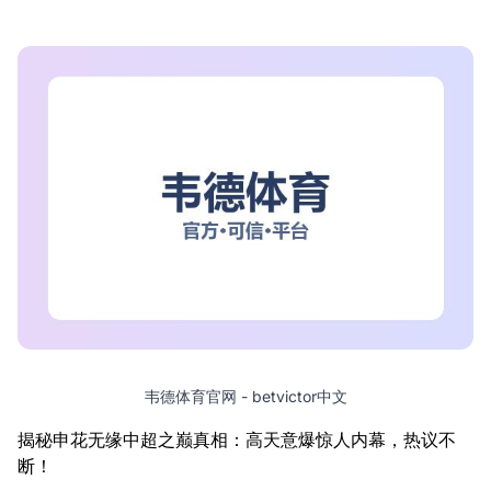
韦德体育官网 - betvictor中文
揭秘申花无缘中超之巅真相：高天意爆惊人内幕，热议不
断！