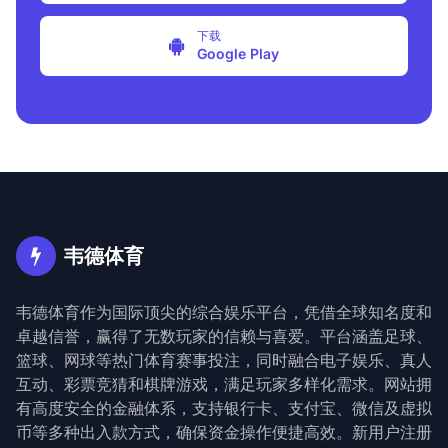
下载
Google Play
韦德体育
韦德体育作为国际顶尖的综合娱乐平台，凭借全球知名度和
卓越信誉，赢得了无数玩家的信赖与喜爱。平台涵盖足球、
篮球、网球等热门体育赛事投注，同时融合电子娱乐、真人
互动、彩票竞猜和棋牌游戏，满足玩家多样化需求。网站拥
有高度安全的金融体系，支持银行卡、支付宝、微信及虚拟
币等多种出入款方式，确保资金操作便捷高效。新用户注册