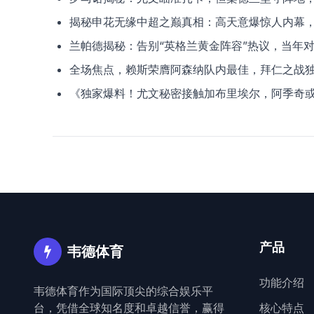
揭秘申花无缘中超之巅真相：高天意爆惊人内幕
兰帕德揭秘：告别“英格兰黄金阵容”热议，当年
全场焦点，赖斯荣膺阿森纳队内最佳，拜仁之战
《独家爆料！尤文秘密接触加布里埃尔，阿季奇
产品
韦德体育
功能介绍
韦德体育作为国际顶尖的综合娱乐平
台，凭借全球知名度和卓越信誉，赢得
核心特点