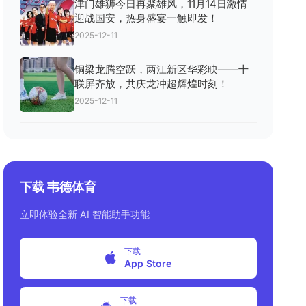
津门雄狮今日再聚雄风，11月14日激情
迎战国安，热身盛宴一触即发！
2025-12-11
铜梁龙腾空跃，两江新区华彩映——十
联屏齐放，共庆龙冲超辉煌时刻！
2025-12-11
下载 韦德体育
立即体验全新 AI 智能助手功能
下载
App Store
下载