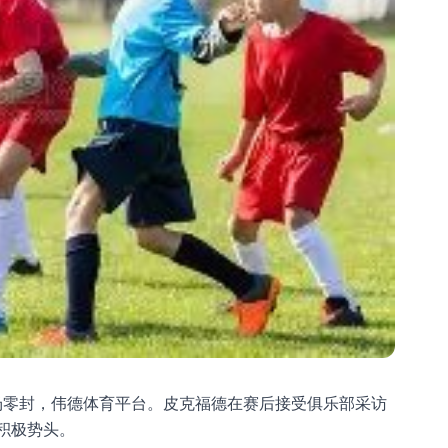
场零封，
伟德体育平台
。皮克福德在赛后接受俱乐部采访
积极势头。