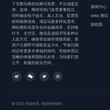
了无数玩家的信赖与喜爱。平台涵盖足
新闻中心
球、篮球、网球等热门体育赛事投注，
同时融合电子娱乐、真人互动、彩票竞
beta 测试
猜和棋牌游戏，满足玩家多样化需求。
路线图
网站拥有高度安全的金融体系，支持银
行卡、支付宝、微信及虚拟币等多种出
入款方式，确保资金操作便捷高效。新
用户注册即可领取彩金大礼，节假日期
间还有更多丰厚福利加码。韦德体育以
流畅的体验和国际化水准，为玩家打造
公平、刺激的娱乐空间。
© 2025 韦德体育. 保留所有权利.