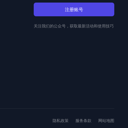
注册账号
关注我们的公众号，获取最新活动和使用技巧
隐私政策
服务条款
网站地图