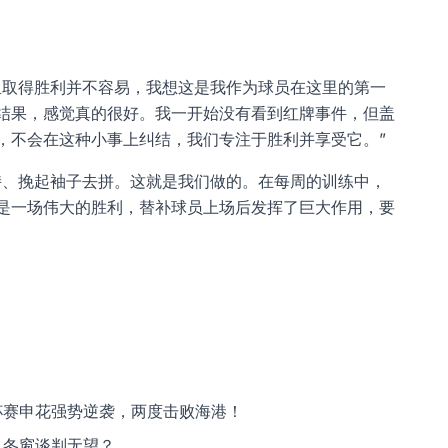
里取得胜利并不容易，我想这是我作为球员在这里的第一
结果，感觉真的很好。我一开始没有看到红牌事件，但盖
，不会在这种小事上纠结，我们专注于胜利并享受它。”
持、挽起袖子去拼。这就是我们做的。在每周的训练中，
是一场伟大的胜利，替补球员上场后发挥了巨大作用，要
杯赛申花强势逆袭，两度击败海港！
，冬窗谈判无望？