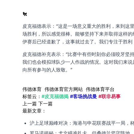
🐔
皮克福德表示：“这是一场意义重大的胜利，来到这
场胜利，所以感觉很棒。能够坚持下来并取得这样的
伊赛后已经道歉了，这事就过去了。我们专注于胜利
皮克福德补充表示：“比赛中有些时刻你必须咬牙坚
我们也会模拟球队少一人作战的情况。这对我们来说
向所有参与的人致敬。”
伟德体育
伟德体育官方网站
伟德体育平台
标签云：
#皮克福德揭
#客场挑战曼
#联非易事
上一篇
下一篇
最新文章：
沪上足球巅峰对决：海港与申花联赛战平一局，
罗马诺揭秘：尤文瞄准扎卡，但桑德兰坚守阵地