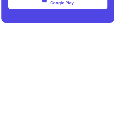
Google Play