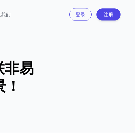
系我们
登录
注册
联非易
景！