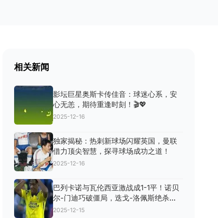
相关新闻
影坛巨星奥斯卡传佳音：球迷心系，安
心无恙，期待重逢时刻！🎬💖
2025-12-16
独家揭秘：热刺新球场闪耀英国，曼联
借力顶尖智慧，探寻球场成功之道！
2025-12-16
巴列卡诺与瓦伦西亚激战成1-1平！诺贝
尔-门迪巧破僵局，迭戈-洛佩斯绝杀逆
袭！
2025-12-15