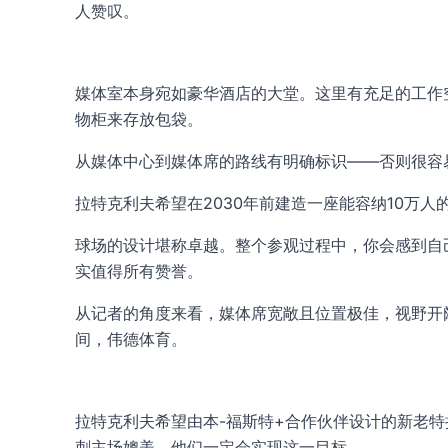
人赞叹。
媒体室本身宛如豪华酒店的大堂。这里有充足的工作
物柜来存放包袋。
从媒体中心到媒体席的路线有明确标识——否则很容
拉特克利夫希望在2030年前建造一座能容纳10万
球场的设计堪称卓越。整个参观过程中，你会感到自己置
实值得所有赞誉。
从记者的角度来看，媒体席宽敞且位置极佳，视野开
间，
伟德体育
。
拉特克利夫希望由本-福斯特+合作伙伴设计的新老
刺主场媲美，他们一定会实现这一目标。