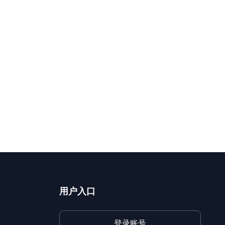
用户入口
登录账号