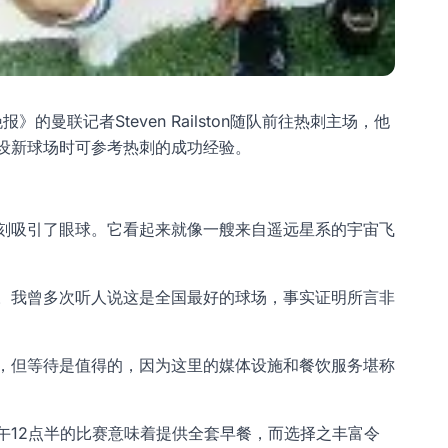
的曼联记者Steven Railston随队前往热刺主场，他
设新球场时可参考热刺的成功经验。
刻吸引了眼球。它看起来就像一艘来自遥远星系的宇宙飞
。我曾多次听人说这是全国最好的球场，事实证明所言非
，但等待是值得的，因为这里的媒体设施和餐饮服务堪称
午12点半的比赛意味着提供全套早餐，而选择之丰富令