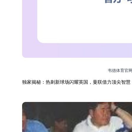
韦德体育官网 -
独家揭秘：热刺新球场闪耀英国，曼联借力顶尖智慧