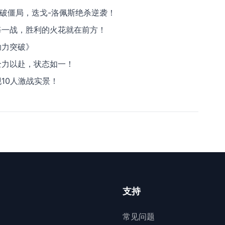
巧破僵局，迭戈-洛佩斯绝杀逆袭！
每一战，胜利的火花就在前方！
助力突破》
全力以赴，状态如一！
10人激战实景！
支持
常见问题