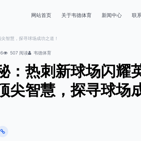
网站首页
关于韦德体育
新闻中心
联
顶尖智慧，探寻球场成功之道！
16
507 阅读
韦德体育
秘：热刺新球场闪耀
顶尖智慧，探寻球场