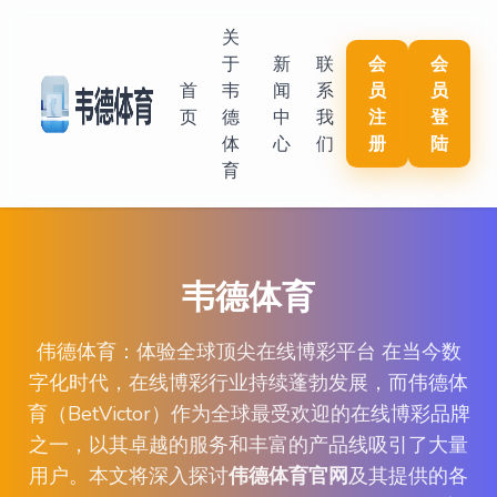
关
于
新
联
会
会
首
韦
闻
系
员
员
页
德
中
我
注
登
体
心
们
册
陆
育
韦德体育
伟德体育：体验全球顶尖在线博彩平台 在当今数
字化时代，在线博彩行业持续蓬勃发展，而伟德体
育（BetVictor）作为全球最受欢迎的在线博彩品牌
之一，以其卓越的服务和丰富的产品线吸引了大量
用户。本文将深入探讨
伟德体育官网
及其提供的各