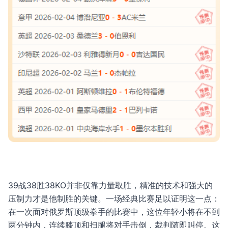
39战38胜38KO并非仅靠力量取胜，精准的技术和强大的
压制力才是他制胜的关键。一场经典比赛足以证明这一点：
在一次面对俄罗斯顶级拳手的比赛中，这位年轻小将在不到
两分钟内，连续膝顶和扫腿将对手击倒，裁判随即叫停。这