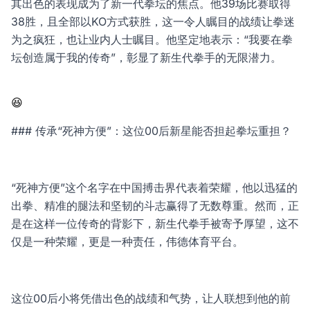
其出色的表现成为了新一代拳坛的焦点。他39场比赛取得
38胜，且全部以KO方式获胜，这一令人瞩目的战绩让拳迷
为之疯狂，也让业内人士瞩目。他坚定地表示：“我要在拳
坛创造属于我的传奇”，彰显了新生代拳手的无限潜力。
😆
### 传承“死神方便”：这位00后新星能否担起拳坛重担？
“死神方便”这个名字在中国搏击界代表着荣耀，他以迅猛的
出拳、精准的腿法和坚韧的斗志赢得了无数尊重。然而，正
是在这样一位传奇的背影下，新生代拳手被寄予厚望，这不
仅是一种荣耀，更是一种责任，
伟德体育平台
。
这位00后小将凭借出色的战绩和气势，让人联想到他的前