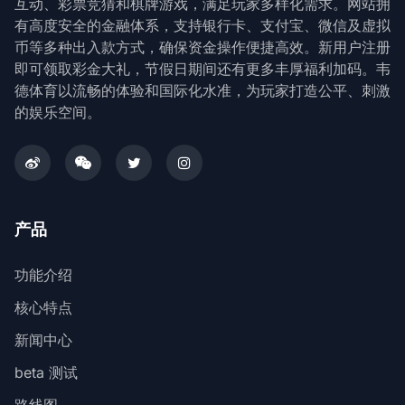
互动、彩票竞猜和棋牌游戏，满足玩家多样化需求。网站拥
有高度安全的金融体系，支持银行卡、支付宝、微信及虚拟
币等多种出入款方式，确保资金操作便捷高效。新用户注册
即可领取彩金大礼，节假日期间还有更多丰厚福利加码。韦
德体育以流畅的体验和国际化水准，为玩家打造公平、刺激
的娱乐空间。
产品
功能介绍
核心特点
新闻中心
beta 测试
路线图