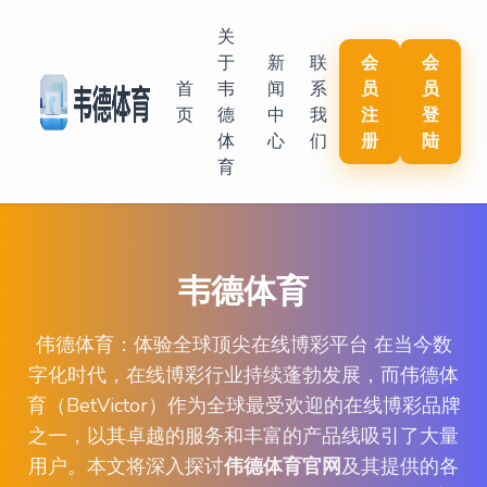
关
于
新
联
会
会
首
韦
闻
系
员
员
页
德
中
我
注
登
体
心
们
册
陆
育
韦德体育
伟德体育：体验全球顶尖在线博彩平台 在当今数
字化时代，在线博彩行业持续蓬勃发展，而伟德体
育（BetVictor）作为全球最受欢迎的在线博彩品牌
之一，以其卓越的服务和丰富的产品线吸引了大量
用户。本文将深入探讨
伟德体育官网
及其提供的各