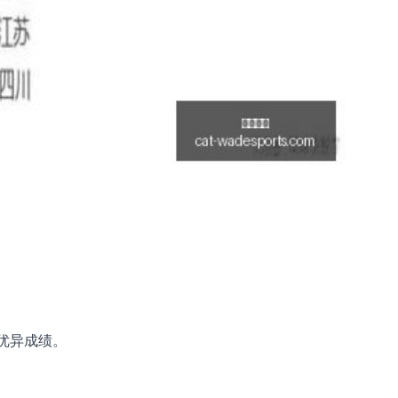
优异成绩。