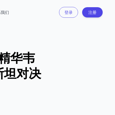
系我们
登录
注册
事精华韦
斯坦对决