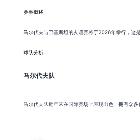
赛事概述
马尔代夫与巴基斯坦的友谊赛将于2026年举行，这
球队分析
马尔代夫队
马尔代夫队近年来在国际赛场上表现出色，拥有众多