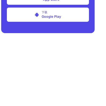
下载
Google Play