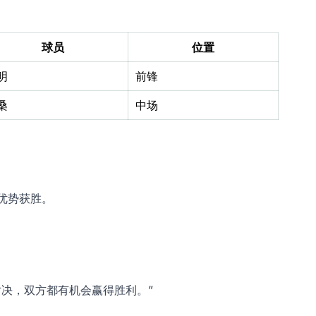
球员
位置
明
前锋
桑
中场
优势获胜。
决，双方都有机会赢得胜利。”