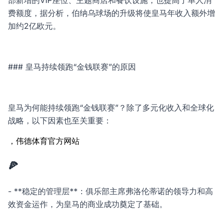
部新增的VIP座位、主题商店和餐饮设施，也提高了单人消
费额度，据分析，伯纳乌球场的升级将使皇马年收入额外增
加约2亿欧元。
### 皇马持续领跑“金钱联赛”的原因
皇马为何能持续领跑“金钱联赛”？除了多元化收入和全球化
战略，以下因素也至关重要：
，
伟德体育官方网站
🍕
- **稳定的管理层**：俱乐部主席弗洛伦蒂诺的领导力和高
效资金运作，为皇马的商业成功奠定了基础。