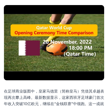
在足球商业版图中，皇家马德里（简称皇马）凭借其卓越表
现再次攀上高峰。最新数据显示，这家西班牙足球豪门首次
年收入突破10亿欧元，继续在“金钱联赛”中领跑。这一成就