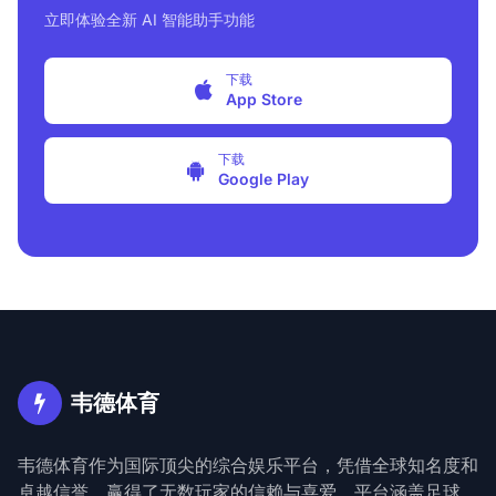
立即体验全新 AI 智能助手功能
下载
App Store
下载
Google Play
韦德体育
韦德体育作为国际顶尖的综合娱乐平台，凭借全球知名度和
卓越信誉，赢得了无数玩家的信赖与喜爱。平台涵盖足球、