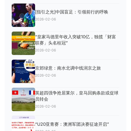
[指引之光]中国盲足：引领前行的呼唤
2026-02-06
“皇家马德里年收入突破10亿，独揽「财富
联赛」头名桂冠”
2026-02-06
京郊绿意：南水北调中线润京之旅
2026-02-06
英超四强争抢居莱尔，皇马回购条款或促球
员转会
2026-02-06
“U20亚青赛：澳洲军团决赛征途开启”