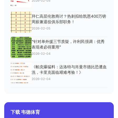
2026-02-05
拜仁高层伦敦商讨？热刺拟给凯恩400万镑
周薪兼退役俱乐部职务！
2026-02-05
“针对单外援三节质疑，许利民强调：优秀
表现者必得重用”
2026-02-04
《帕克爆猛料：达洛特与肖曼市德比恐遭血
洗，卡里克面临艰难考验！》
2026-02-04
下载 韦德体育