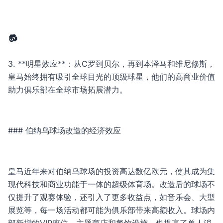
🔂
3. **明星效应**：从C罗到贝尔，再到本泽马和维尼修斯，
皇马始终拥有吸引全球目光的顶级球星，他们的高商业价值
助力俱乐部在全球市场拓展潜力。
### 伯纳乌球场改造的经济效应
皇马近年来对伯纳乌球场的投资高达数亿欧元，使其成为集
现代科技和商业功能于一体的超级体育场。改造后的球场不
仅提升了观赛体验，还引入了更多收益点，如音乐会、大型
展览等，每一场活动都可能为俱乐部带来高额收入。球场内