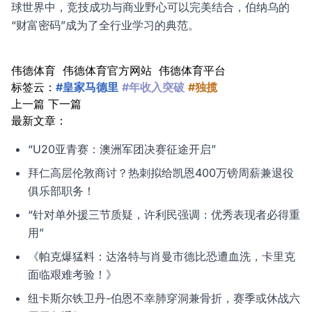
球世界中，竞技成功与商业野心可以完美结合，伯纳乌的
“财富密码”成为了全行业学习的典范。
伟德体育
伟德体育官方网站
伟德体育平台
标签云：
#皇家马德里
#年收入突破
#独揽
上一篇
下一篇
最新文章：
“U20亚青赛：澳洲军团决赛征途开启”
拜仁高层伦敦商讨？热刺拟给凯恩400万镑周薪兼退役
俱乐部职务！
“针对单外援三节质疑，许利民强调：优秀表现者必得重
用”
《帕克爆猛料：达洛特与肖曼市德比恐遭血洗，卡里克
面临艰难考验！》
纽卡斯尔铁卫丹-伯恩不幸肺穿洞兼骨折，赛季或休战六