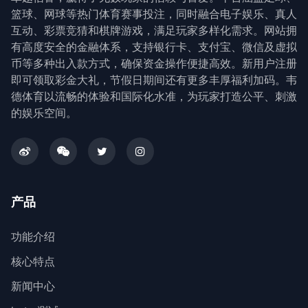
篮球、网球等热门体育赛事投注，同时融合电子娱乐、真人
互动、彩票竞猜和棋牌游戏，满足玩家多样化需求。网站拥
有高度安全的金融体系，支持银行卡、支付宝、微信及虚拟
币等多种出入款方式，确保资金操作便捷高效。新用户注册
即可领取彩金大礼，节假日期间还有更多丰厚福利加码。韦
德体育以流畅的体验和国际化水准，为玩家打造公平、刺激
的娱乐空间。
产品
功能介绍
核心特点
新闻中心