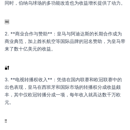
同时，伯纳乌球场的多功能改造也为收益增长提供了动力。
🆓
2. **商业合作与赞助**：皇马与阿迪达斯的长期合作成为
商业典范，加上酋长航空等国际品牌的冠名赞助，为皇马带
来了数十亿美元的收益。
🔐
3. **电视转播权收入**：凭借在国内联赛和欧冠联赛中的
出色表现，皇马在西班牙和国际市场的转播权分成收益颇
丰，其中仅欧冠转播分成一项，每年收入就高达数千万欧
元。
‼️