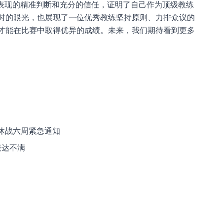
员表现的精准判断和充分的信任，证明了自己作为顶级教练
时的眼光，也展现了一位优秀教练坚持原则、力排众议的
才能在比赛中取得优异的成绩。未来，我们期待看到更多
休战六周紧急通知
表达不满