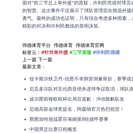
面对“前三节总上单外援”的质疑，许利民凭借对球
的智慧。这次事件不仅展示了球队管理层在挑选外援
勇气。最终的成功也证明，只有综合考虑多种因素，
精彩的对决和许利民教练的英明决策。
伟德体育平台
伟德体育
伟德体育官网
标签云：
#针对单外援
#三节质疑
#许利民强调
上一篇
下一篇
最新文章：
纽卡斯尔铁卫丹-伯恩不幸肺穿洞兼骨折，赛季或
厄瓜多尔队对瓦伦西亚绝杀进球争议取消，球队
波尔图前锋欧联杯出局后道歉：冲动致歉队友
厄德高获金球奖提名，阿森纳官方热烈祝贺！
斯图加特迎战霍芬海姆第9轮德甲赛事
中国男足比赛日程概览