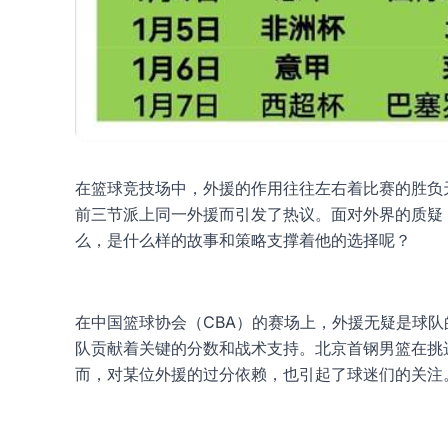
在篮球竞技场中，外援的作用往往左右着比赛的胜负
前三节派上同一外援而引发了热议。面对外界的质疑
么，是什么样的故事和策略支撑着他的选择呢？
在中国篮球协会（CBA）的赛场上，外援无疑是球
队贡献着关键的分数和战术支持。北京首钢男篮在挑
而，对某位外援的过分依赖，也引起了球迷们的关注