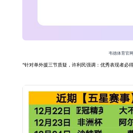
韦德体育官网 -
“针对单外援三节质疑，许利民强调：优秀表现者必得