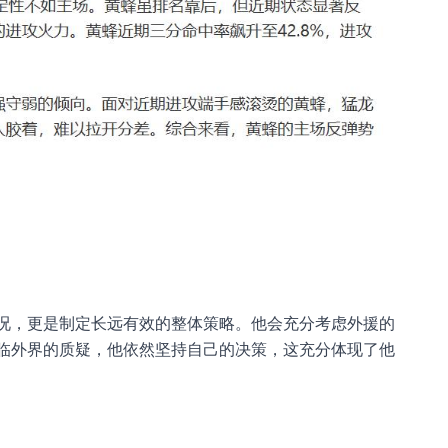
况，更是制定长远有效的整体策略。他会充分考虑外援的
临外界的质疑，他依然坚持自己的决策，这充分体现了他