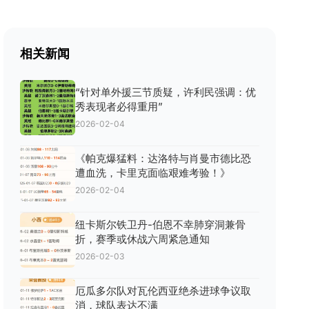
相关新闻
“针对单外援三节质疑，许利民强调：优
秀表现者必得重用”
2026-02-04
《帕克爆猛料：达洛特与肖曼市德比恐
遭血洗，卡里克面临艰难考验！》
2026-02-04
纽卡斯尔铁卫丹-伯恩不幸肺穿洞兼骨
折，赛季或休战六周紧急通知
2026-02-03
厄瓜多尔队对瓦伦西亚绝杀进球争议取
消，球队表达不满