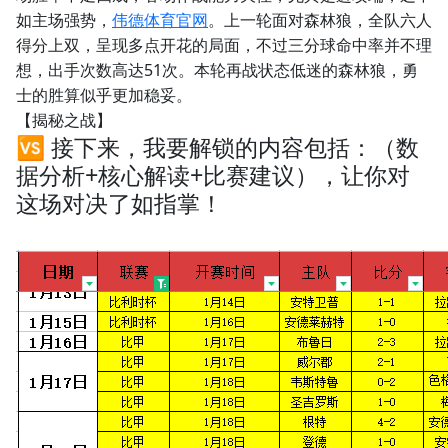
如主场强势，
伟德体育官网
。上一轮面对森林狼，全队六人
得分上双，呈现多点开花的局面，不过三分球命中率并不理
想，出手次数高达51次。本轮再战状态低迷的森林狼，勇
士的胜算似乎更加稳妥。
【揭秘之战】
🆚 接下来，我要解锁的内容包括：（数
据分析+核心解读+比赛建议），让你对
这场对决了如指掌！