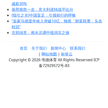
减薪30%
基恩致胜一击，意大利逆转战平比分
[指引之光]中国盲足：引领前行的呼唤
“皇家马德里年收入突破10亿，独揽「财富联赛」头名
桂冠”
京郊绿意：南水北调中线润京之旅
首页
关于我们
新闻中心
联系我们
|
网站地图
|
标签云
Copyright © 2026 韦德体育 All Rights Reserved ICP
备72929572号-83