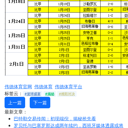
伟德体育官网
伟德体育
伟德体育平台
标签云：
#篮球盛宴
#揭秘
#精彩对决
上一篇
下一篇
最新文章：
巴特勒交易传闻：初现端倪，揭秘抢先看
罗贝托与巴塞罗那达成两年续约，西班牙媒体透露或将