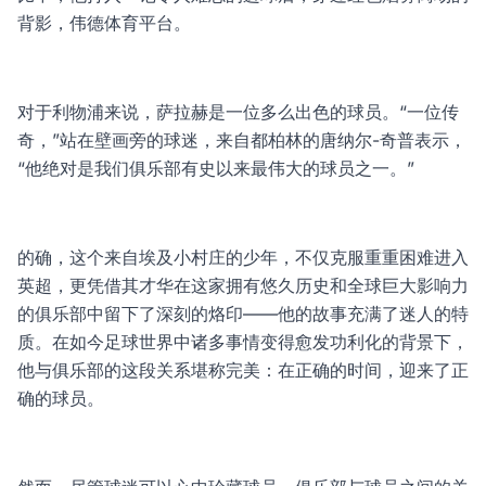
背影，
伟德体育平台
。
对于利物浦来说，萨拉赫是一位多么出色的球员。“一位传
奇，”站在壁画旁的球迷，来自都柏林的唐纳尔-奇普表示，
“他绝对是我们俱乐部有史以来最伟大的球员之一。”
的确，这个来自埃及小村庄的少年，不仅克服重重困难进入
英超，更凭借其才华在这家拥有悠久历史和全球巨大影响力
的俱乐部中留下了深刻的烙印——他的故事充满了迷人的特
质。在如今足球世界中诸多事情变得愈发功利化的背景下，
他与俱乐部的这段关系堪称完美：在正确的时间，迎来了正
确的球员。