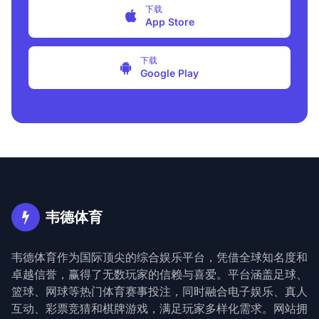
下载
App Store
下载
Google Play
韦德体育
韦德体育作为国际顶尖的综合娱乐平台，凭借全球知名度和
卓越信誉，赢得了无数玩家的信赖与喜爱。平台涵盖足球、
篮球、网球等热门体育赛事投注，同时融合电子娱乐、真人
互动、彩票竞猜和棋牌游戏，满足玩家多样化需求。网站拥