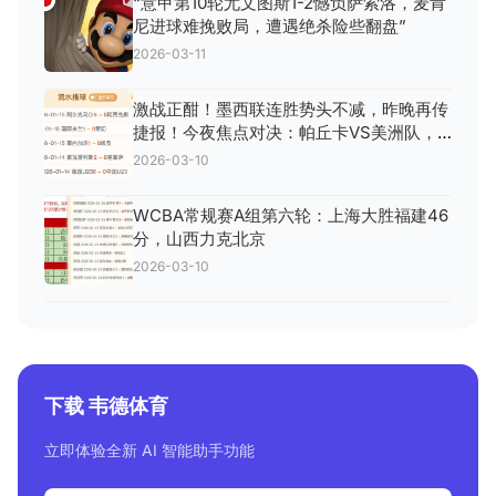
“意甲第10轮尤文图斯1-2憾负萨索洛，麦肯
尼进球难挽败局，遭遇绝杀险些翻盘”
2026-03-11
激战正酣！墨西联连胜势头不减，昨晚再传
捷报！今夜焦点对决：帕丘卡VS美洲队，
谁能延续辉煌？
2026-03-10
WCBA常规赛A组第六轮：上海大胜福建46
分，山西力克北京
2026-03-10
下载 韦德体育
立即体验全新 AI 智能助手功能