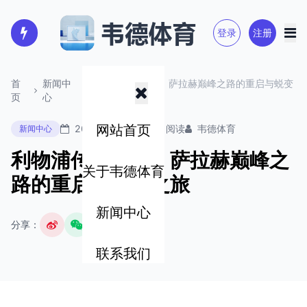
登录
注册
首
新闻中
利物浦传奇归来：萨拉赫巅峰之路的重启与蜕变
页
心
之旅
网站首页
2026-03-14
568 阅读
韦德体育
新闻中心
利物浦传奇归来：萨拉赫巅峰之
关于韦德体育
路的重启与蜕变之旅
新闻中心
分享：
联系我们