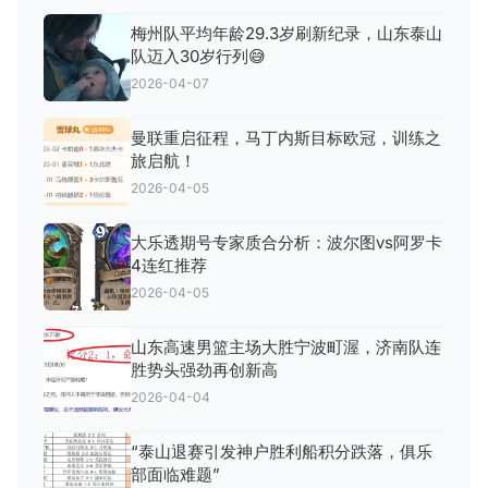
梅州队平均年龄29.3岁刷新纪录，山东泰山
队迈入30岁行列😅
2026-04-07
曼联重启征程，马丁内斯目标欧冠，训练之
旅启航！
2026-04-05
大乐透期号专家质合分析：波尔图vs阿罗卡
4连红推荐
2026-04-05
山东高速男篮主场大胜宁波町渥，济南队连
胜势头强劲再创新高
2026-04-04
“泰山退赛引发神户胜利船积分跌落，俱乐
部面临难题”