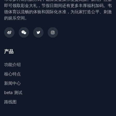
即可领取彩金大礼，节假日期间还有更多丰厚福利加码。韦
德体育以流畅的体验和国际化水准，为玩家打造公平、刺激
的娱乐空间。
产品
功能介绍
核心特点
新闻中心
beta 测试
路线图