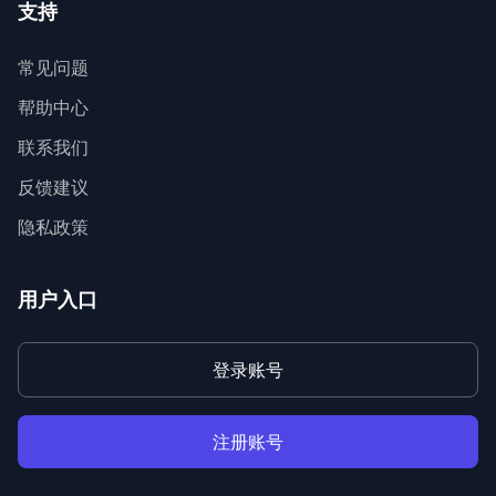
支持
常见问题
帮助中心
联系我们
反馈建议
隐私政策
用户入口
登录账号
注册账号