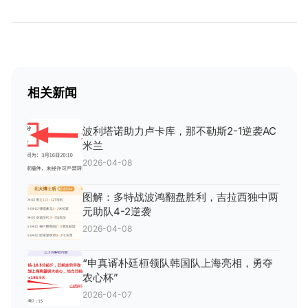
相关新闻
波利塔诺助力卢卡库，那不勒斯2-1逆袭AC
米兰
2026-04-08
图解：多特战波鸿翻盘胜利，吉拉西独中两
元助队4-2逆袭
2026-04-08
“申真谞朴廷桓领队韩国队上海亮相，勇夺
农心杯”
2026-04-07