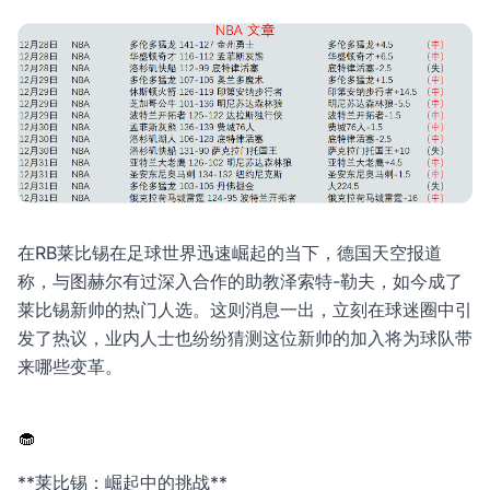
在RB莱比锡在足球世界迅速崛起的当下，德国天空报道
称，与图赫尔有过深入合作的助教泽索特-勒夫，如今成了
莱比锡新帅的热门人选。这则消息一出，立刻在球迷圈中引
发了热议，业内人士也纷纷猜测这位新帅的加入将为球队带
来哪些变革。
🧁
**莱比锡：崛起中的挑战**