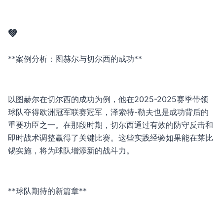
💚
**案例分析：图赫尔与切尔西的成功**
以图赫尔在切尔西的成功为例，他在2025-2025赛季带领
球队夺得欧洲冠军联赛冠军，泽索特-勒夫也是成功背后的
重要功臣之一。在那段时期，切尔西通过有效的防守反击和
即时战术调整赢得了关键比赛。这些实践经验如果能在莱比
锡实施，将为球队增添新的战斗力。
**球队期待的新篇章**