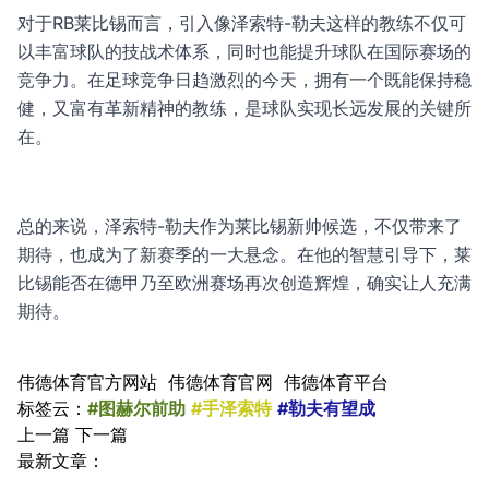
对于RB莱比锡而言，引入像泽索特-勒夫这样的教练不仅可
以丰富球队的技战术体系，同时也能提升球队在国际赛场的
竞争力。在足球竞争日趋激烈的今天，拥有一个既能保持稳
健，又富有革新精神的教练，是球队实现长远发展的关键所
在。
总的来说，泽索特-勒夫作为莱比锡新帅候选，不仅带来了
期待，也成为了新赛季的一大悬念。在他的智慧引导下，莱
比锡能否在德甲乃至欧洲赛场再次创造辉煌，确实让人充满
期待。
伟德体育官方网站
伟德体育官网
伟德体育平台
标签云：
#图赫尔前助
#手泽索特
#勒夫有望成
上一篇
下一篇
最新文章：