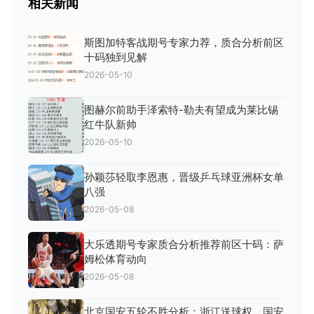
相关新闻
斯图加特客战期号专家力荐，质合分析前区
十码独到见解
2026-05-10
图赫尔前助手泽索特-勒夫有望成为莱比锡
红牛队新帅
2026-05-10
孙颖莎轻取李恩惠，晋级乒乓球亚洲杯女单
八强
2026-05-08
大乐透期号专家质合分析推荐前区十码：萨
姆松体育动向
2026-05-08
北京国安五轮不胜分析：浙江送球权，国安