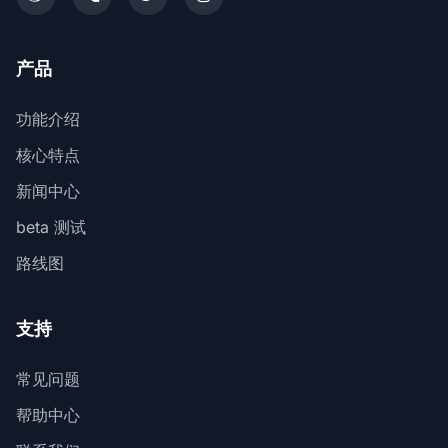
产品
功能介绍
核心特点
新闻中心
beta 测试
路线图
支持
常见问题
帮助中心