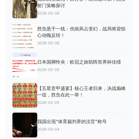
射门策略探讨
2026-05-06
胜负悬于一线：伤病风云变幻，战局将迎惊
心动魄反转！
2026-05-06
日本国脚怜央：欧冠之旅助阵世界杯佳绩
2026-05-05
【五星意甲盛宴】核心王者归来，决战巅峰
一役，胜负在此一举！
2026-05-05
我国出现“体育裁判界的法官”称号
2026-05-04