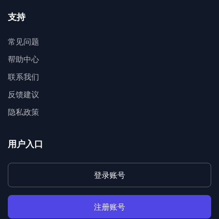
支持
常见问题
帮助中心
联系我们
反馈建议
隐私政策
用户入口
登录账号
注册账号