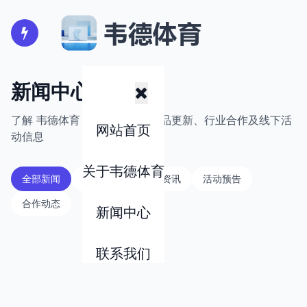
新闻中心
了解 韦德体育 的最新动态、产品更新、行业合作及线下活
网站首页
动信息
关于韦德体育
全部新闻
产品更新
行业资讯
活动预告
合作动态
新闻中心
联系我们