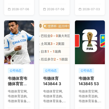
韦德体育推荐,
韦德体育推荐,
韦德体育推荐,
韦德体育优惠,
韦德体育优惠,
韦德体育优惠,
2026-07-06
2026-07-06
2026-07-03
韦德体育，韦德
韦德体育
韦德体育
体育装备，
145843 104
144836
145843 2
公司动态
公司动态
公司动态
韦德体育韦
韦德体育
韦德体育
德体育官网
143844 3
143845 53
数据冲到
韦德体育官网,
韦德体育官网,
韦德体育官网,
144837引发
韦德体育选购,
韦德体育选购,
韦德体育选购,
关注
韦德体育装备,
韦德体育装备,
韦德体育装备,
韦德体育推荐,
韦德体育推荐,
韦德体育推荐,