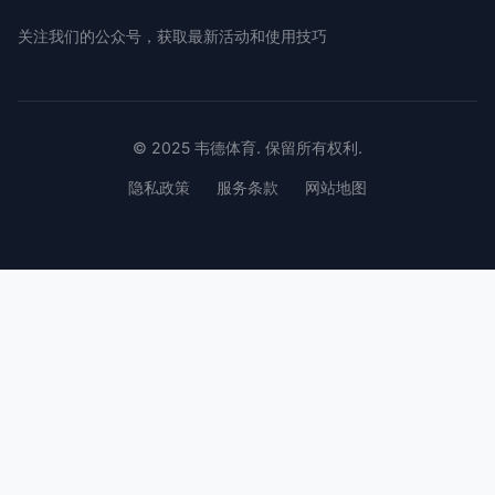
关注我们的公众号，获取最新活动和使用技巧
© 2025 韦德体育. 保留所有权利.
隐私政策
服务条款
网站地图