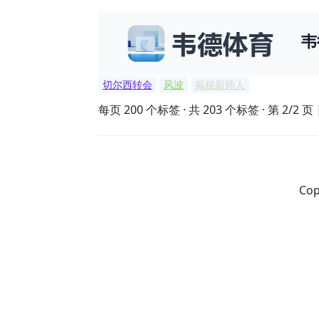
韦
切尔西转会
风波
揭秘新帅人
每页 200 个标签 · 共 203 个标签 · 第 2/2 页 
Cop