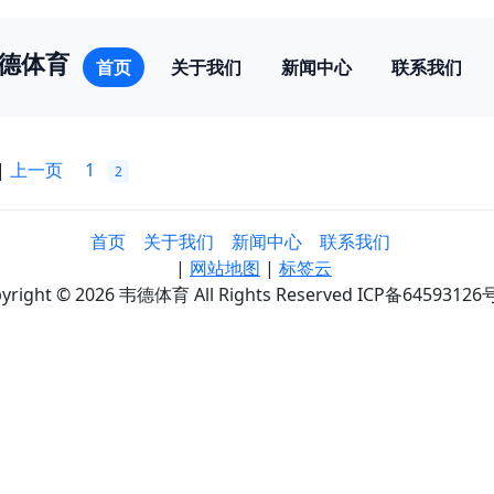
德体育
首页
关于我们
新闻中心
联系我们
|
上一页
1
2
首页
关于我们
新闻中心
联系我们
|
网站地图
|
标签云
yright © 2026 韦德体育 All Rights Reserved ICP备64593126