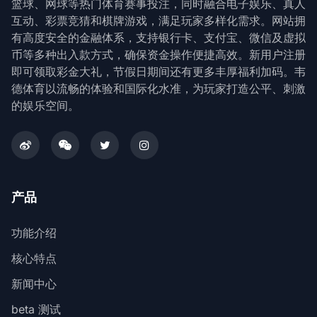
篮球、网球等热门体育赛事投注，同时融合电子娱乐、真人
互动、彩票竞猜和棋牌游戏，满足玩家多样化需求。网站拥
有高度安全的金融体系，支持银行卡、支付宝、微信及虚拟
币等多种出入款方式，确保资金操作便捷高效。新用户注册
即可领取彩金大礼，节假日期间还有更多丰厚福利加码。韦
德体育以流畅的体验和国际化水准，为玩家打造公平、刺激
的娱乐空间。
产品
功能介绍
核心特点
新闻中心
beta 测试