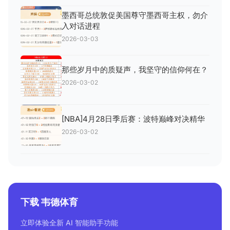
墨西哥总统敦促美国尊守墨西哥主权，勿介
入对话进程
2026-03-03
那些岁月中的质疑声，我坚守的信仰何在？
2026-03-02
[NBA]4月28日季后赛：波特巅峰对决精华
2026-03-02
下载 韦德体育
立即体验全新 AI 智能助手功能