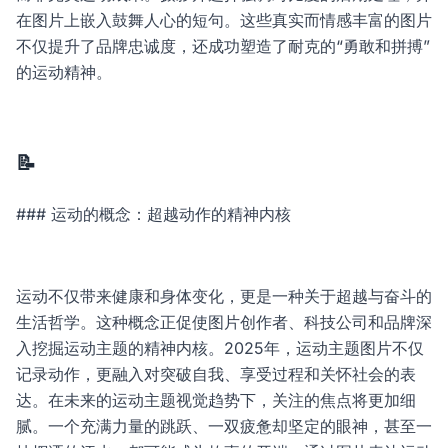
在图片上嵌入鼓舞人心的短句。这些真实而情感丰富的图片
不仅提升了品牌忠诚度，还成功塑造了耐克的“勇敢和拼搏”
的运动精神。
📝
### 运动的概念：超越动作的精神内核
运动不仅带来健康和身体变化，更是一种关于超越与奋斗的
生活哲学。这种概念正促使图片创作者、科技公司和品牌深
入挖掘运动主题的精神内核。2025年，运动主题图片不仅
记录动作，更融入对突破自我、享受过程和关怀社会的表
达。在未来的运动主题视觉趋势下，关注的焦点将更加细
腻。一个充满力量的跳跃、一双疲惫却坚定的眼神，甚至一