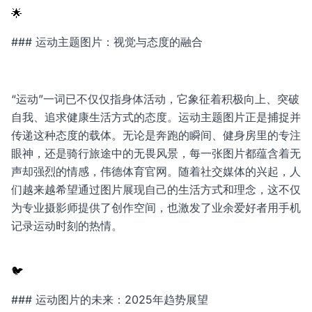
🌟
### 运动主题图片：视觉与态度的融合
“运动”一词已不仅仅指身体活动，它象征着积极向上、突破
自我、追求健康生活方式的态度。运动主题图片正是捕捉并
传递这种态度的载体。无论是奔跑的瞬间、健身房里的专注
眼神，还是骑行旅途中的无畏风景，每一张图片都蕴含着无
声却强烈的情感，
伟德体育官网
。随着社交媒体的兴起，人
们越来越希望通过图片展现自己的生活方式和理念，这不仅
为专业摄影师提供了创作空间，也激发了业余爱好者用手机
记录运动时刻的热情。
🐦
### 运动图片的未来：2025年趋势展望