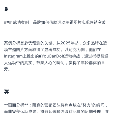
⛽
### 成功案例：品牌如何借助运动主题图片实现营销突破
案例分析是趋势预测的关键。从2025年起，众多品牌在运
动主题图片方面取得了显著成功。以耐克为例，他们在
Instagram上推出的#YouCanDoIt运动挑战，通过捕捉普通
人运动中的真实、鼓舞人心的瞬间，赢得了年轻群体的喜
爱。
🚕
**画面分析**：耐克的营销团队将焦点放在“努力”的瞬间，
而非完美运动成果。摄影师选择强调对比度的后期处理，并